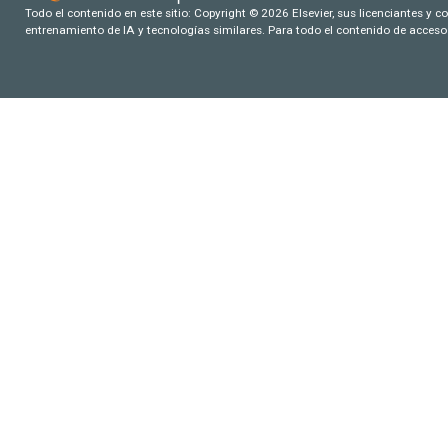
Todo el contenido en este sitio: Copyright © 2026 Elsevier, sus licenciantes y c
entrenamiento de IA y tecnologías similares. Para todo el contenido de acceso