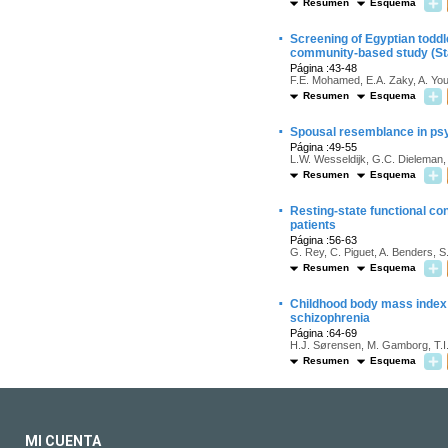
Resumen
Esquema
·
Screening of Egyptian toddl
community-based study (Sta
Página :43-48
F.E. Mohamed, E.A. Zaky, A. Yous
Resumen
Esquema
·
Spousal resemblance in psy
Página :49-55
L.W. Wesseldijk, G.C. Dieleman,
Resumen
Esquema
·
Resting-state functional co
patients
Página :56-63
G. Rey, C. Piguet, A. Benders, S.
Resumen
Esquema
·
Childhood body mass index an
schizophrenia
Página :64-69
H.J. Sørensen, M. Gamborg, T.I.
Resumen
Esquema
MI CUENTA