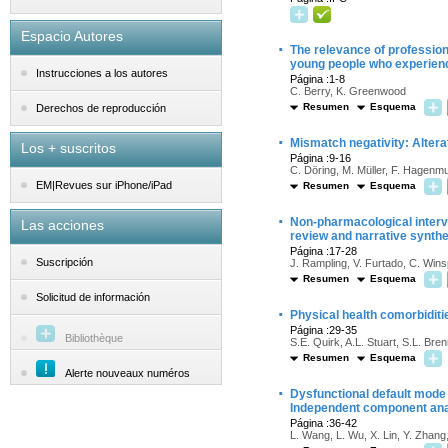
Espacio Autores
·
The relevance of professiona
young people who experien
Instrucciones a los autores
Página :1-8
C. Berry, K. Greenwood
Resumen
Esquema
Derechos de reproducción
·
Mismatch negativity: Altera
Los + suscritos
Página :9-16
C. Döring, M. Müller, F. Hagenmu
EM|Revues sur iPhone/iPad
Resumen
Esquema
·
Non-pharmacological interve
Las acciones
review and narrative synth
Página :17-28
Suscripción
J. Rampling, V. Furtado, C. Win
Resumen
Esquema
Solicitud de información
·
Physical health comorbiditi
Página :29-35
Bibliothèque
S.E. Quirk, A.L. Stuart, S.L. B
Resumen
Esquema
Alerte nouveaux numéros
·
Dysfunctional default mode 
Independent component anal
Página :36-42
L. Wang, L. Wu, X. Lin, Y. Zhang