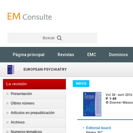
Buscar
Rechercher
Página principal
Revistas
EMC
Dominios
EUROPEAN PSYCHIATRY
La revisión
ÍNDICE
Presentación
Vol 34 - avril 2016
P. 1-69
© Elsevier Mass
Último número
Artículos en prepublicación
Archivos
·
Editorial board
Numeros tematicos
Página :IFC