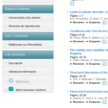
Espacio Autores
·
Leptin in bipolar disorder:
Página :1-7
Instrucciones a los autores
B.S. Fernandes, S. Dash, F. Jack
Resumen
Esquema
Derechos de reproducción
·
Cardiovascular risk factors
Página :8-15
Los + suscritos
M. Pérez-Piñar, R. Mathur, Q. Fo
Resumen
Esquema
EM|Revues sur iPhone/iPad
·
The validity and reliability
Registry
Las acciones
Página :16-24
C. Mohr-Jensen, S. Vinkel Koch, 
Suscripción
Resumen
Esquema
·
Solicitud de información
Structural alterations of th
Página :25-31
K. Ohi, Y. Matsuda, T. Shimada, 
Bibliothèque
Resumen
Esquema
Alerte nouveaux numéros
·
Abnormal frontostriatal conn
Página :32-38
A. James, E. Joyce, D. Lunn, M.
Resumen
Esquema