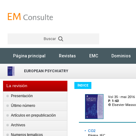
Buscar
Rechercher
Página principal
Revistas
EMC
Dominios
EUROPEAN PSYCHIATRY
La revisión
ÍNDICE
Presentación
Vol 35 - mai 2016
P. 1-63
© Elsevier Mass
Último número
Artículos en prepublicación
Archivos
·
CO2
Numeros tematicos
Página :IFC