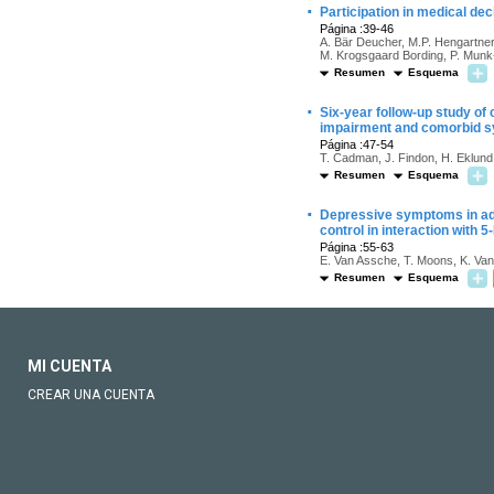
·
Participation in medical de
Página :39-46
A. Bär Deucher, M.P. Hengartner
M. Krogsgaard Bording, P. Munk
Resumen
Esquema
·
Six-year follow-up study of
impairment and comorbid 
Página :47-54
T. Cadman, J. Findon, H. Eklund
Resumen
Esquema
·
Depressive symptoms in adol
control in interaction with
Página :55-63
E. Van Assche, T. Moons, K. Van
Resumen
Esquema
MI CUENTA
CREAR UNA CUENTA