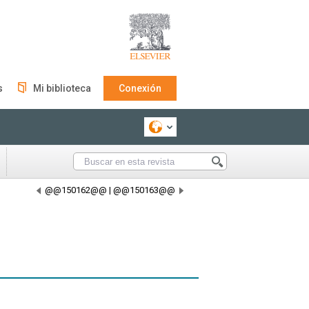
s
Mi biblioteca
Conexión
@@150162@@
|
@@150163@@