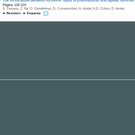
·
The association between systemic lupus erythematosus and bipolar disorder 
Página :116-119
S. Tiosano, Z. Nir, O. Gendelman, D. Comaneshter, H. Amital, A.D. Cohen, D. Amital
Resumen
Esquema