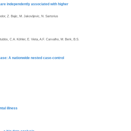
 are independently associated with higher
odor, Z. Bajic, M. Jakovljevic, N. Sartorius
ubbs, C.A. Köhler, E. Vieta, A.F. Carvalho, M. Berk, B.S.
ease: A nationwide nested case-control
tal illness