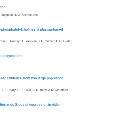
rder
 Reginaldi, R.J. Baldessarini
er-phosphatidylcholines, a plasma-based
ala, L. Almasy, J. Blangero, J.E. Curran, D.C. Glahn
tistic symptoms
ress: Evidence from two large population
, I.J. Deary, C.R. Gale, G.D. Batty, A.M. McIntosh
etherlands Study of depression in older