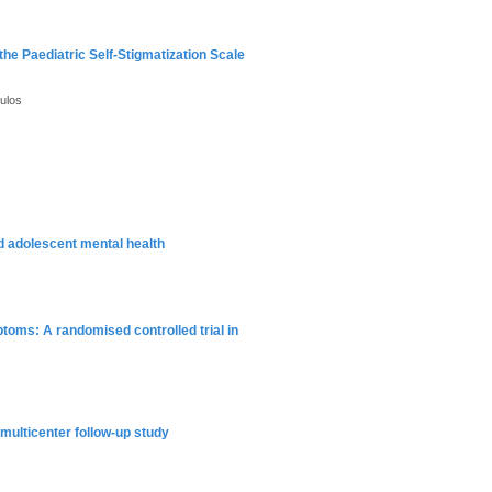
the Paediatric Self-Stigmatization Scale
oulos
d adolescent mental health
toms: A randomised controlled trial in
multicenter follow-up study