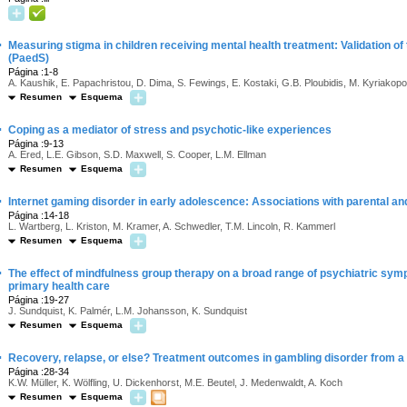
·
Measuring stigma in children receiving mental health treatment: Validation of 
(PaedS)
Página :1-8
A. Kaushik, E. Papachristou, D. Dima, S. Fewings, E. Kostaki, G.B. Ploubidis, M. Kyriakop
Resumen
Esquema
·
Coping as a mediator of stress and psychotic-like experiences
Página :9-13
A. Ered, L.E. Gibson, S.D. Maxwell, S. Cooper, L.M. Ellman
Resumen
Esquema
·
Internet gaming disorder in early adolescence: Associations with parental an
Página :14-18
L. Wartberg, L. Kriston, M. Kramer, A. Schwedler, T.M. Lincoln, R. Kammerl
Resumen
Esquema
·
The effect of mindfulness group therapy on a broad range of psychiatric symp
primary health care
Página :19-27
J. Sundquist, K. Palmér, L.M. Johansson, K. Sundquist
Resumen
Esquema
·
Recovery, relapse, or else? Treatment outcomes in gambling disorder from a 
Página :28-34
K.W. Müller, K. Wölfling, U. Dickenhorst, M.E. Beutel, J. Medenwaldt, A. Koch
Resumen
Esquema