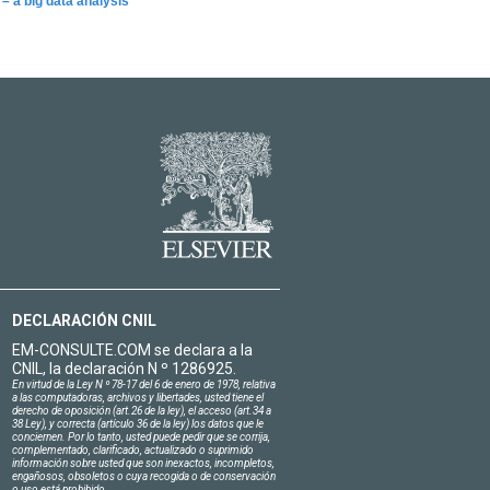
– a big data analysis
DECLARACIÓN CNIL
EM-CONSULTE.COM se declara a la
CNIL, la declaración N º 1286925.
En virtud de la Ley N º 78-17 del 6 de enero de 1978, relativa
a las computadoras, archivos y libertades, usted tiene el
derecho de oposición (art.26 de la ley), el acceso (art.34 a
38 Ley), y correcta (artículo 36 de la ley) los datos que le
conciernen. Por lo tanto, usted puede pedir que se corrija,
complementado, clarificado, actualizado o suprimido
información sobre usted que son inexactos, incompletos,
engañosos, obsoletos o cuya recogida o de conservación
o uso está prohibido.