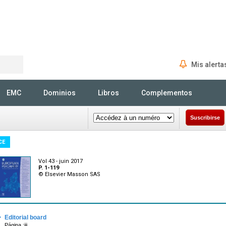
Mis alerta
Rechercher
EMC
Dominios
Libros
Complementos
Suscribirse
CE
Vol 43 - juin 2017
P. 1-119
© Elsevier Masson SAS
·
Editorial board
Página :iii