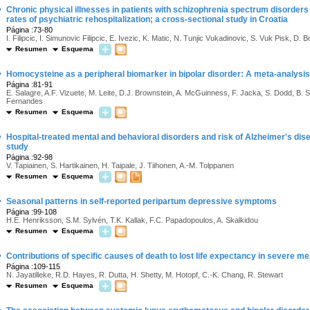
·
Chronic physical illnesses in patients with schizophrenia spectrum disorders
rates of psychiatric rehospitalization; a cross-sectional study in Croatia
Página :73-80
I. Filipcic, I. Simunovic Filipcic, E. Ivezic, K. Matic, N. Tunjic Vukadinovic, S. Vuk Pisk, D. B
Resumen
Esquema
·
Homocysteine as a peripheral biomarker in bipolar disorder: A meta-analysis
Página :81-91
E. Salagre, A.F. Vizuete, M. Leite, D.J. Brownstein, A. McGuinness, F. Jacka, S. Dodd, B. St
Fernandes
Resumen
Esquema
·
Hospital-treated mental and behavioral disorders and risk of Alzheimer's dis
study
Página :92-98
V. Tapiainen, S. Hartikainen, H. Taipale, J. Tiihonen, A.-M. Tolppanen
Resumen
Esquema
·
Seasonal patterns in self-reported peripartum depressive symptoms
Página :99-108
H.E. Henriksson, S.M. Sylvén, T.K. Kallak, F.C. Papadopoulos, A. Skalkidou
Resumen
Esquema
·
Contributions of specific causes of death to lost life expectancy in severe men
Página :109-115
N. Jayatilleke, R.D. Hayes, R. Dutta, H. Shetty, M. Hotopf, C.-K. Chang, R. Stewart
Resumen
Esquema