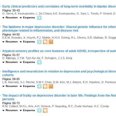
·
Early clinical predictors and correlates of long-term morbidity in bipolar diso
Página :35-43
G. Serra, A. Koukopoulos, L. De Chiara, A.E. Koukopoulos, G. Sani, L. Tondo, P. Girardi, D.
Resumen
Esquema
·
The lipidome in major depressive disorder: Shared genetic influence for eth
phenotype related to inflammation, and disease risk
Página :44-50
E.E.M. Knowles, K. Huynh, P.J. Meikle, H.H.H. Göring, R.L. Olvera, S.R. Mathias, R. Duggir
Resumen
Esquema
·
Atypical sensory profiles as core features of adult ADHD, irrespective of au
Página :51-57
D. Bijlenga, J.Y.M. Tjon-Ka-Jie, F. Schuijers, J.J.S. Kooij
Resumen
Esquema
·
Intelligence and neuroticism in relation to depression and psychological dist
cohorts
Página :58-65
L.B. Navrady, S.J. Ritchie, S.W.Y. Chan, D.M. Kerr, M.J. Adams, E.H. Hawkins, D. Porteous
Resumen
Esquema
·
The impact of frailty on depressive disorder in later life: Findings from the N
persons
Página :66-72
R.M. Collard, M.H.L. Arts, A.H. Schene, P. Naarding, R.C. Oude Voshaar, H.C. Comijs
Resumen
Esquema