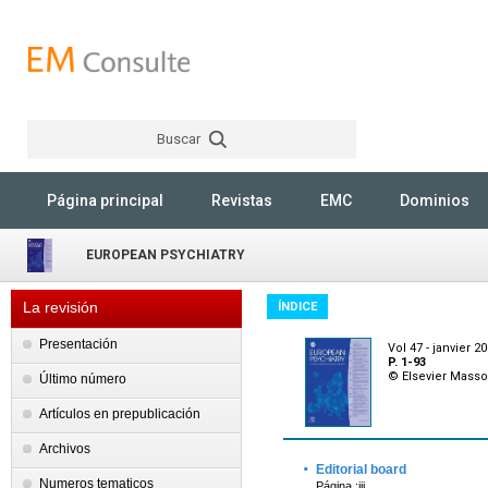
Buscar
Rechercher
Página principal
Revistas
EMC
Dominios
EUROPEAN PSYCHIATRY
La revisión
ÍNDICE
Presentación
Vol 47 - janvier 2
P. 1-93
© Elsevier Mass
Último número
Artículos en prepublicación
Archivos
·
Editorial board
Numeros tematicos
Página :iii