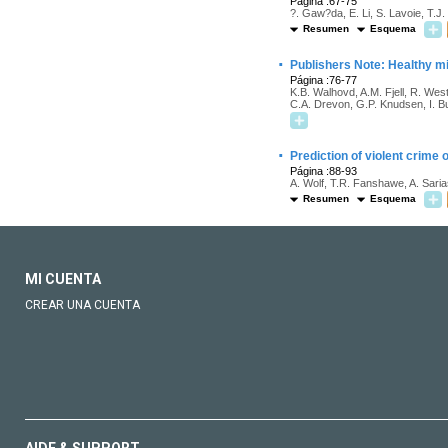
Página :67-75
?. Gaw?da, E. Li, S. Lavoie, T.J.
Resumen
Esquema
·
Publishers Note: Healthy mi
Página :76-77
K.B. Walhovd, A.M. Fjell, R. Wes
C.A. Drevon, G.P. Knudsen, I. Bu
·
Prediction of violent crime 
Página :88-93
A. Wolf, T.R. Fanshawe, A. Saria
Resumen
Esquema
MI CUENTA
CREAR UNA CUENTA