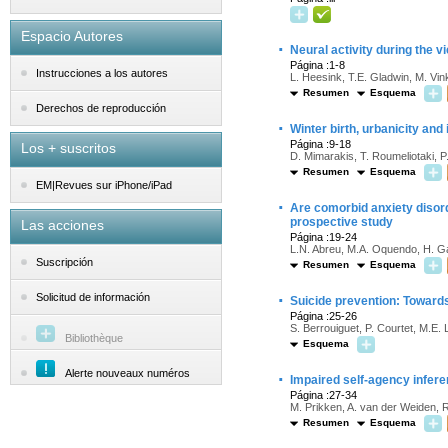
Espacio Autores
·
Neural activity during the 
Página :1-8
Instrucciones a los autores
L. Heesink, T.E. Gladwin, M. Vin
Resumen
Esquema
Derechos de reproducción
·
Winter birth, urbanicity an
Página :9-18
Los + suscritos
D. Mimarakis, T. Roumeliotaki, P
Resumen
Esquema
EM|Revues sur iPhone/iPad
·
Are comorbid anxiety disord
prospective study
Las acciones
Página :19-24
L.N. Abreu, M.A. Oquendo, H. Gal
Suscripción
Resumen
Esquema
·
Solicitud de información
Suicide prevention: Towards 
Página :25-26
S. Berrouiguet, P. Courtet, M.E. 
Bibliothèque
Esquema
Alerte nouveaux numéros
·
Impaired self-agency infere
Página :27-34
M. Prikken, A. van der Weiden, 
Resumen
Esquema