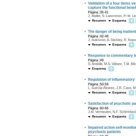
·
Validation of a four items 
capture the functional benef
Página :35-41
J. Mallet, S. Lancrenon, P.-M. L
Resumen
Esquema
·
The danger of being inatte
Página :42-48
J. Isaksson, A. Stickley, R. Kop
Resumen
Esquema
·
Response to commentary by 
Página :49
S. Andalib, M.S. Vafaee, T.M. Mic
Esquema
·
Regulation of inflammatory 
Página :50-59
L. García-Álvarez, J.R. Caso, M.
Resumen
Esquema
·
Satisfaction of psychotic pa
Página :60-66
J.M. Vermeulen, N.F. Schirmbec
Resumen
Esquema
·
Impaired action self-monito
psychosis patients