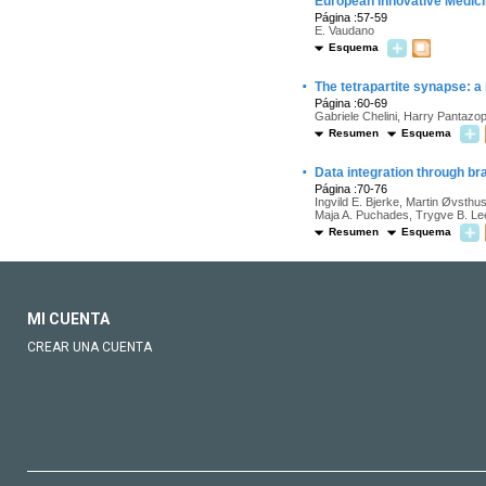
European Innovative Medicin
Página :57-59
E. Vaudano
Esquema
·
The tetrapartite synapse: a
Página :60-69
Gabriele Chelini, Harry Pantazop
Resumen
Esquema
·
Data integration through br
Página :70-76
Ingvild E. Bjerke, Martin Øvsthus
Maja A. Puchades, Trygve B. Lee
Resumen
Esquema
MI CUENTA
CREAR UNA CUENTA