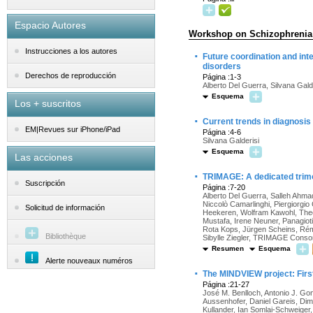
Espacio Autores
Workshop on Schizophrenia 
Instrucciones a los autores
·
Future coordination and int
disorders
Derechos de reproducción
Página :1-3
Alberto Del Guerra, Silvana Gald
Esquema
Los + suscritos
·
Current trends in diagnosis
EM|Revues sur iPhone/iPad
Página :4-6
Silvana Galderisi
Esquema
Las acciones
·
TRIMAGE: A dedicated trimo
Suscripción
Página :7-20
Alberto Del Guerra, Salleh Ahmad
Niccolò Camarlinghi, Piergiorgio
Solicitud de información
Heekeren, Wolfram Kawohl, Theo
Mustafa, Irene Neuner, Panagiot
Rota Kops, Jürgen Scheins, Rémy 
Bibliothèque
Sibylle Ziegler, TRIMAGE Conso
Resumen
Esquema
Alerte nouveaux numéros
·
The MINDVIEW project: First
Página :21-27
José M. Benlloch, Antonio J. Go
Aussenhofer, Daniel Gareis, Dimi
Kullander, Ian Somlai-Schweige