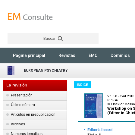
Buscar
Rechercher
Página principal
Revistas
EMC
Dominios
EUROPEAN PSYCHIATRY
La revisión
ÍNDICE
Presentación
Vol 50 - avril 2018
P. 1-76
© Elsevier Mass
Último número
Workshop on S
(Editor in Chie
Artículos en prepublicación
Archivos
·
Editorial board
Numeros tematicos
Página :iii