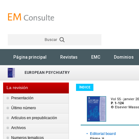
Buscar
Rechercher
Página principal
Revistas
EMC
Dominios
EUROPEAN PSYCHIATRY
La revisión
ÍNDICE
Presentación
Vol 55 - janvier 2
P. 1-124
© Elsevier Mass
Último número
Artículos en prepublicación
Archivos
·
Editorial board
Numeros tematicos
Página :iii