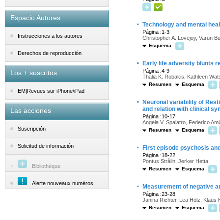
Espacio Autores
·
Technology and mental health:
Página :1-3
Instrucciones a los autores
Christopher A. Lovejoy, Varun 
Esquema
Derechos de reproducción
·
Early life adversity blunts 
Página :4-9
Los + suscritos
Thalia K. Robakis, Kathleen Wat
Resumen
Esquema
EM|Revues sur iPhone/iPad
·
Neuronal variability of Rest
and relation with clinical 
Las acciones
Página :10-17
Angela V. Spalatro, Federico Am
Suscripción
Resumen
Esquema
·
Solicitud de información
First episode psychosis and
Página :18-22
Pontus Strålin, Jerker Hetta
Bibliothèque
Resumen
Esquema
Alerte nouveaux numéros
·
Measurement of negative an
Página :23-28
Janina Richter, Lea Hölz, Klaus 
Resumen
Esquema