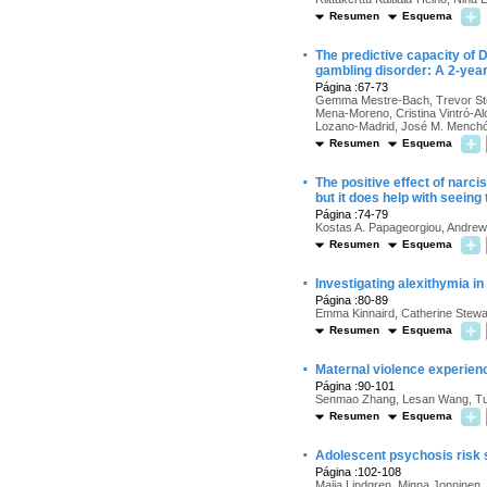
Resumen
Esquema
·
The predictive capacity of 
gambling disorder: A 2-year
Página :67-73
Gemma Mestre-Bach, Trevor Ste
Mena-Moreno, Cristina Vintró-
Lozano-Madrid, José M. Mench
Resumen
Esquema
·
The positive effect of nar
but it does help with seeing
Página :74-79
Kostas A. Papageorgiou, Andrew
Resumen
Esquema
·
Investigating alexithymia i
Página :80-89
Emma Kinnaird, Catherine Stewar
Resumen
Esquema
·
Maternal violence experienc
Página :90-101
Senmao Zhang, Lesan Wang, Tuba
Resumen
Esquema
·
Adolescent psychosis risk s
Página :102-108
Maija Lindgren, Minna Jonninen