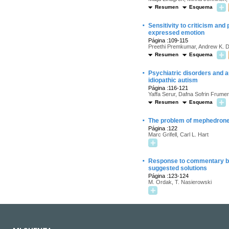
Resumen
Esquema
·
Sensitivity to criticism and
expressed emotion
Página :109-115
Preethi Premkumar, Andrew K. D
Resumen
Esquema
·
Psychiatric disorders and a
idiopathic autism
Página :116-121
Yaffa Serur, Dafna Sofrin Frume
Resumen
Esquema
·
The problem of mephedrone
Página :122
Marc Grifell, Carl L. Hart
·
Response to commentary by
suggested solutions
Página :123-124
M. Ordak, T. Nasierowski