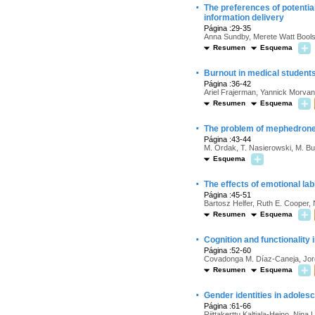
·
The preferences of potenti
information delivery
Página :29-35
Anna Sundby, Merete Watt Bools
Resumen
Esquema
·
Burnout in medical student
Página :36-42
Ariel Frajerman, Yannick Morvan
Resumen
Esquema
·
The problem of mephedrone
Página :43-44
M. Ordak, T. Nasierowski, M. B
Esquema
·
The effects of emotional la
Página :45-51
Bartosz Helfer, Ruth E. Cooper, 
Resumen
Esquema
·
Cognition and functionality 
Página :52-60
Covadonga M. Díaz-Caneja, Jorge
Resumen
Esquema
·
Gender identities in adoles
Página :61-66
Riittakerttu Kaltiala-Heino, Nina 