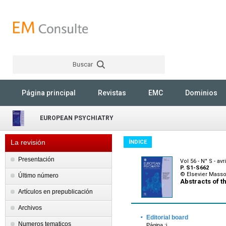
Buscar
Rechercher
Página principal
Revistas
EMC
Dominios
EUROPEAN PSYCHIATRY
La revisión
ÍNDICE
Presentación
Vol 56 - N° S - avr
P. S1-S662
© Elsevier Mass
Último número
Abstracts of t
Artículos en prepublicación
Archivos
·
Editorial board
Numeros tematicos
Página :i