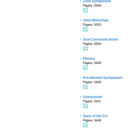
·
Joint Symposium
Página :S559
·
Joint Workshop
Página :S563
·
Oral Communications
Página :S564
·
Plenary
Página :S608
·
Presidential Symposium
Página :S609
·
Symposium
Página :S611
·
State of the Art
Página :S649