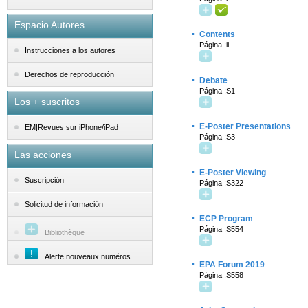
Espacio Autores
·
Contents
Página :ii
Instrucciones a los autores
Derechos de reproducción
·
Debate
Página :S1
Los + suscritos
·
E-Poster Presentations
EM|Revues sur iPhone/iPad
Página :S3
Las acciones
·
E-Poster Viewing
Suscripción
Página :S322
Solicitud de información
·
ECP Program
Página :S554
Bibliothèque
Alerte nouveaux numéros
·
EPA Forum 2019
Página :S558