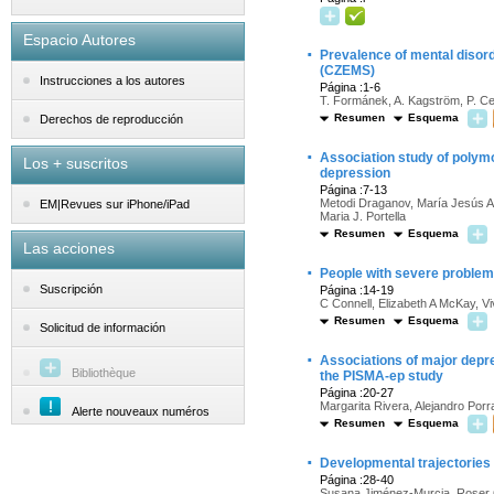
Espacio Autores
·
Prevalence of mental disord
(CZEMS)
Instrucciones a los autores
Página :1-6
T. Formánek, A. Kagström, P. Ce
Resumen
Esquema
Derechos de reproducción
·
Association study of polym
Los + suscritos
depression
Página :7-13
Metodi Draganov, María Jesús Ar
EM|Revues sur iPhone/iPad
Maria J. Portella
Resumen
Esquema
Las acciones
·
People with severe problema
Suscripción
Página :14-19
C Connell, Elizabeth A McKay, V
Resumen
Esquema
Solicitud de información
·
Associations of major depre
Bibliothèque
the PISMA-ep study
Página :20-27
Margarita Rivera, Alejandro Porr
Alerte nouveaux numéros
Resumen
Esquema
·
Developmental trajectories 
Página :28-40
Susana Jiménez-Murcia, Roser