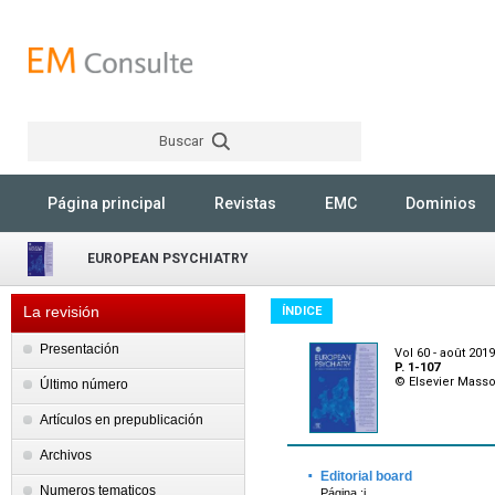
Buscar
Rechercher
Página principal
Revistas
EMC
Dominios
EUROPEAN PSYCHIATRY
La revisión
ÍNDICE
Presentación
Vol 60 - août 2019
P. 1-107
© Elsevier Mass
Último número
Artículos en prepublicación
Archivos
·
Editorial board
Numeros tematicos
Página :i