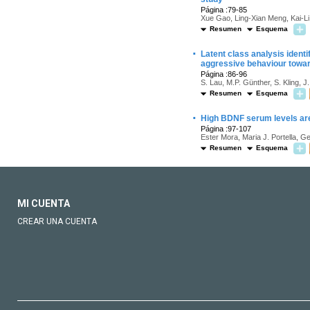
Página :79-85
Xue Gao, Ling-Xian Meng, Kai-L
Resumen
Esquema
·
Latent class analysis ident
aggressive behaviour towa
Página :86-96
S. Lau, M.P. Günther, S. Kling, J
Resumen
Esquema
·
High BDNF serum levels are 
Página :97-107
Ester Mora, Maria J. Portella, G
Resumen
Esquema
MI CUENTA
CREAR UNA CUENTA