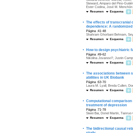
Steward, Amparo del Pino-Gutié
Ester Codina, José M. Menchón
Resumen
Esquema
·
The effects of transcranial
dependence: A randomized s
Página :41-48
Shahram Ghorbani Behnam, Se
Resumen
Esquema
·
How to design psychiatric fa
Página :49-62
Nikolina Jovanovi?, Justin Campb
Resumen
Esquema
·
The associations between se
abilities in UK Biobank
Página :63-70
Laura M. Lyall, Breda Cullen, Do
Resumen
Esquema
·
Computational comparison o
treatment of depression
Página :71-78
Siwei Bai, Donel Martin, Tianru
Resumen
Esquema
·
The bidirectional causal re
study