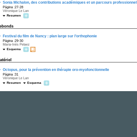
·
Sonia Michalon, des contributions académiques et un parcours professionnel
Página :27-28
Véronique Le Lan
Resumen
ebonds
·
Festival du film de Nancy : plan large sur l’orthophonie
Página :29-30
Maria-Inès Pelaez
Esquema
atériel
·
Octopus, pour la prévention en thérapie oro-myofonctionnelle
Página :31
Véronique Le Lan
Resumen
Esquema