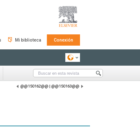
s
Mi biblioteca
Conexión
@@150162@@
|
@@150163@@