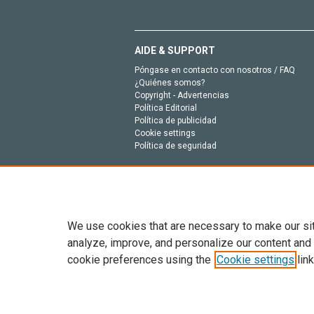
AIDE & SUPPORT
Póngase en contacto con nosotros / FAQ
¿Quiénes somos?
Copyright - Advertencias
Política Editorial
Política de publicidad
Cookie settings
Política de seguridad
We use cookies that are necessary to make our si
analyze, improve, and personalize our content and
cookie preferences using the
Cookie settings
link
Todo el contenido en este sitio: Copyright © 202
entrenamiento de IA y tecnologías similares. Pa