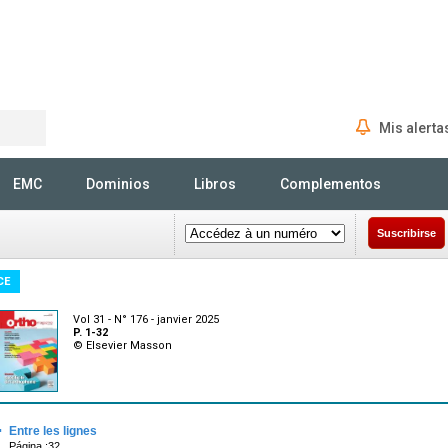
Mis alerta
Rechercher
EMC
Dominios
Libros
Complementos
Suscribirse
CE
Vol 31 - N° 176 - janvier 2025
P. 1-32
© Elsevier Masson
·
Entre les lignes
Página :32