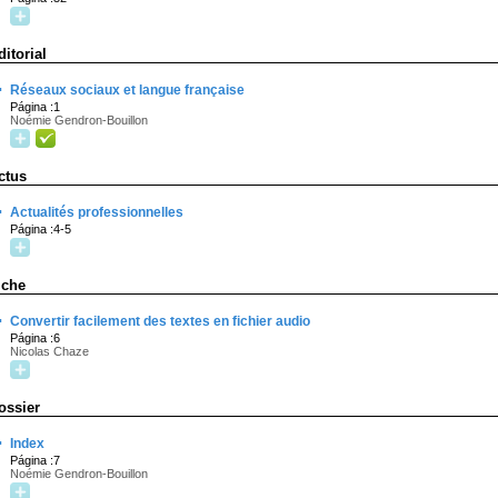
ditorial
·
Réseaux sociaux et langue française
Página :1
Noémie Gendron-Bouillon
ctus
·
Actualités professionnelles
Página :4-5
iche
·
Convertir facilement des textes en fichier audio
Página :6
Nicolas Chaze
ossier
·
Index
Página :7
Noémie Gendron-Bouillon