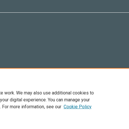
te work. We may also use additional cookies to
 your digital experience. You can manage your
. For more information, see our
Cookie Policy
6 Elsevier, sus licenciantes y colaboradores. Se reservan todos los derechos, incluid
ra todo el contenido de acceso abierto, se aplican los términos de licencia de Cre