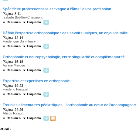
·
Spécificité professionnelle et “vague à l’âme” d’une profession
Página :8-11
Isabelle Bobillier-Chaumont
Resumen
Esquema
·
Définir l’expertise orthophonique : des savoirs uniques, un enjeu de taille
Página :12-14
Frédérique Brin-Henry
Resumen
Esquema
·
Orthophonie et neuropsychologie, entre singularité et complémentarité
Página :15-18
Aurélie Marqué
Resumen
Esquema
·
Expertise et expertises en orthophonie
Página :19-23
Frédéric Pasquet
Resumen
Esquema
·
Troubles alimentaires pédiatriques : l’orthophonie au cœur de l’accompagne
Página :24-26
Allison Ricaud
Resumen
Esquema
ortrait