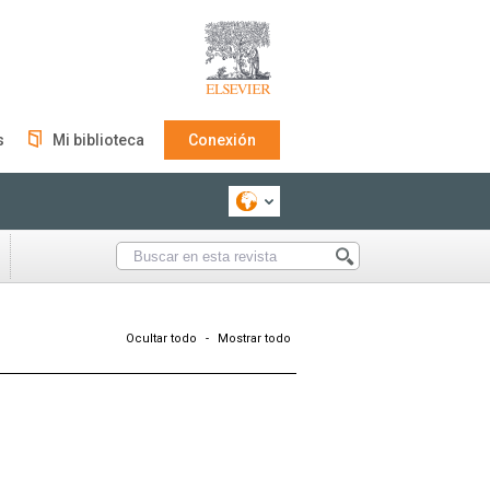
s
Mi biblioteca
Conexión
Ocultar todo
-
Mostrar todo