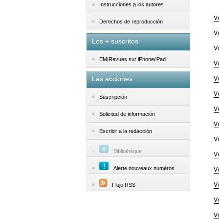
Instrucciones a los autores
V
Derechos de reproducción
V
Los + suscritos
V
EM|Revues sur iPhone/iPad
V
Las acciones
V
V
Suscripción
V
Solicitud de información
V
Escribir a la redacción
V
Bibliothèque
V
Alerte nouveaux numéros
V
V
Flujo RSS
V
V