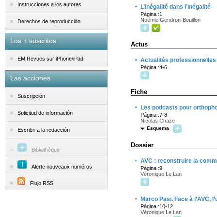
·
Instrucciones a los autores
L’inégalité dans l’inégalité
Página :1
Noémie Gendron-Bouillon
Derechos de reproducción
Los + suscritos
Actus
·
EM|Revues sur iPhone/iPad
Actualités professionnelles
Página :4-6
Las acciones
Fiche
Suscripción
·
Les podcasts pour orthoph
Solicitud de información
Página :7-8
Nicolas Chaze
Esquema
Escribir a la redacción
Dossier
Bibliothèque
·
AVC : reconstruire la comm
Alerte nouveaux numéros
Página :9
Véronique Le Lan
Flujo RSS
·
Marco Pasi. Face à l’AVC, l
Página :10-12
Véronique Le Lan