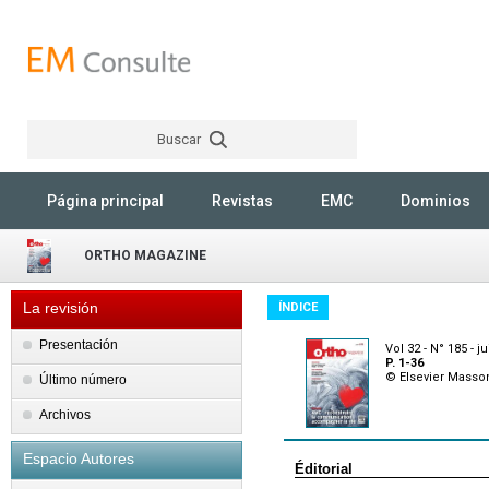
Buscar
Rechercher
Página principal
Revistas
EMC
Dominios
ORTHO MAGAZINE
La revisión
ÍNDICE
Presentación
Vol 32 - N° 185 - ju
P. 1-36
© Elsevier Masso
Último número
Archivos
Espacio Autores
Éditorial