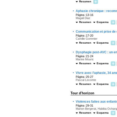
Resumen
·
Aphasie chronique : recomm
Página :13-16
Magali Diaz
Resumen
Esquema
·
Communication et prise de dé
Página :17-20
Camille Gommier
Resumen
Esquema
·
Dysphagie post-AVC : un enj
Página :21-24
Marine Mouric
Resumen
Esquema
·
Vivre avec l’aphasie, 34 a
Página :25-27
Pascal Lecomte
Resumen
Esquema
Tour d'horizon
·
Violences faites aux enfants
Página :29-31
Manon Bergerat, Habiba Ochar
Resumen
Esquema