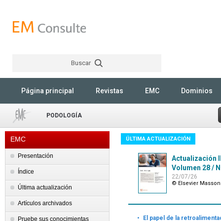
Buscar
Rechercher
Página principal
Revistas
EMC
Dominios
PODOLOGÍA
EMC
ÚLTIMA ACTUALIZACIÓN
Presentación
Actualización I
Volumen 28 / N°
Índice
22/07/26
© Elsevier Masson
Última actualización
Artículos archivados
·
El papel de la retroalimenta
Pruebe sus conocimientas