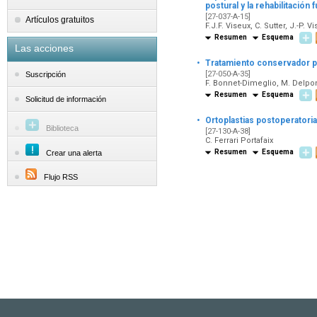
postural y la rehabilitación 
[27-037-A-15]
Artículos gratuitos
F.J.F. Viseux, C. Sutter, J.-P. V
Resumen
Esquema
Las acciones
·
Tratamiento conservador pr
[27-050-A-35]
Suscripción
F. Bonnet-Dimeglio, M. Delpont,
Resumen
Esquema
Solicitud de información
·
Ortoplastias postoperatori
Biblioteca
[27-130-A-38]
C. Ferrari Portafaix
Resumen
Esquema
Crear una alerta
Flujo RSS