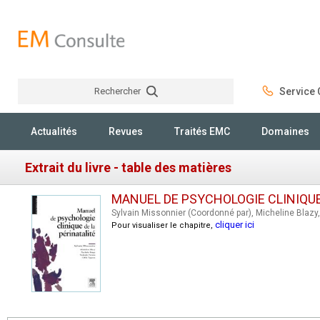
Rechercher
Service C
Rechercher
Actualités
Revues
Traités EMC
Domaines
Extrait du livre - table des matières
MANUEL DE PSYCHOLOGIE CLINIQUE
Sylvain Missonnier (Coordonné par), Micheline Blazy
cliquer ici
Pour visualiser le chapitre,