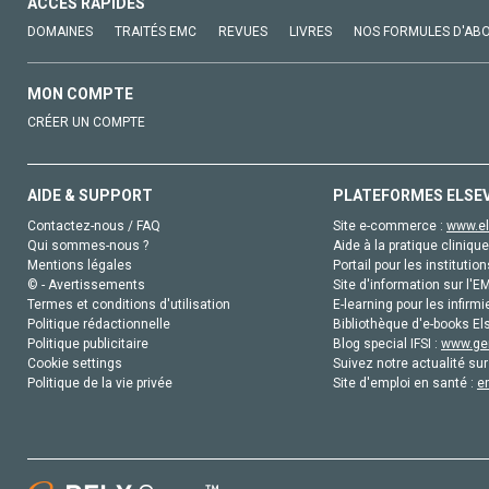
ACCÈS RAPIDES
DOMAINES
TRAITÉS EMC
REVUES
LIVRES
NOS FORMULES D'AB
MON COMPTE
CRÉER UN COMPTE
AIDE & SUPPORT
PLATEFORMES ELSE
Contactez-nous / FAQ
Site e-commerce :
www.el
Qui sommes-nous ?
Aide à la pratique clinique
Mentions légales
Portail pour les institution
© - Avertissements
Site d'information sur l'E
Termes et conditions d'utilisation
E-learning pour les infirmi
Politique rédactionnelle
Bibliothèque d'e-books Els
Politique publicitaire
Blog special IFSI :
www.gen
Cookie settings
Suivez notre actualité sur
Politique de la vie privée
Site d'emploi en santé :
e