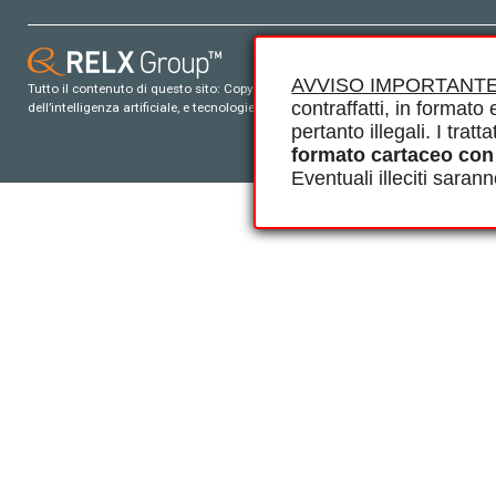
AVVISO IMPORTANTE
Tutto il contenuto di questo sito: Copyright © 2026 Elsevier, i suoi licenziatari e c
contraffatti, in formato e
dell’intelligenza artificiale, e tecnologie simili. Per tutto il contenuto ‘open ac
pertanto illegali. I tra
formato cartaceo con
Eventuali illeciti saran