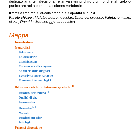
dedicato ai criteri decisionali e ai vari tempi chirurgici, nonché al ruolo 
particolare nella cura della colonna vertebrale.
Il testo completo di questo articolo è disponibile in PDF.
Parole chiave :
Malattie neuromuscolari, Diagnosi precoce, Valutazioni affidab
di vita, Rachide, Monitoraggio rieducativo
Mappa
Introduzione
Generalità
Definizione
Epidemiologia
Classificazione
Circostanze della diagnosi
Annuncio della diagnosi
Evolutività molto variabile
Trattamenti farmacologici
[
]
Bilanci orientati e valutazioni specifiche
[
]
Funzione respiratoria
Qualità di vita
Funzionalità
[
,
]
Ortopedia
Muscoli
Funzioni superiori
Psicologia
Principi di gestione