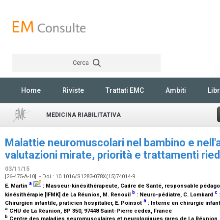
Cerca
Rechercher
Home
Riviste
Trattati EMC
Ambiti
Libr
MEDICINA RIABILITATIVA
Malattie neuromuscolari nel bambino e nell'
valutazioni mirate, priorità e trattamenti ried
03/11/15
[26-475-A-10] - Doi : 10.1016/S1283-078X(15)74014-9
a
E. Martin
:
Masseur-kinésithérapeute, Cadre de Santé, responsable pédagogi
b
c
kinésithérapie [IFMK] de La Réunion
, M. Renouil
:
Neuro-pédiatre
, C. Lombard
a
Chirurgien infantile, praticien hospitalier
, E. Poinsot
:
Interne en chirurgie infant
a
CHU de La Réunion, BP 350, 97448 Saint-Pierre cedex, France
b
Centre des maladies neuromusculaires et neurologiques rares de La Réunion, 