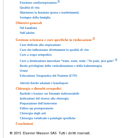
[
]
Funzione cardiorespiratoria
Qualità di vita
Mantenere la funzione (presa e trasferimenti)
Sostegno della famiglia
Obiettivi generali
Nel bambino
Nell'adulto
[
]
Gestione orientata e cure specifiche in rieducazione
Cure dedicate alla respirazione
Cure che influenzano direttamente la qualità di vita
Cure a scopo ortopedico
[
]
Cure a destinazione muscolare “train, train, train ! No pain, just gain”
Ruolo privilegiato della verticalizzazione e della balneoterapia
Ortesi
Educazione Terapeutica del Paziente (ETP)
Attività fisiche adattate e handisport
Chirurgia e disturbi ortopedici
Rachide e bacino: un binomio indissociabile
Indicazioni del ricorso alla chirurgia
Preparazione dell'intervento
Follow-up postoperatorio
Chirurgia degli arti
Chirurgia vertebrale e patologie specifiche
Conclusioni
© 2015 Elsevier Masson SAS. Tutti i diritti riservati.