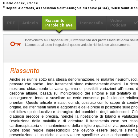
Pierre cedex, France
c
Hôpital d'enfants, Association Saint-François d'Assise (ASFA), 97400 Saint-De
Riassunto
Video
PDF
Articolo
Iconografia
Parole chiave
Podcast
Benvenuto su EM|consulte, il riferimento dei professionisti della salut
L'accesso al testo integrale di questo articolo richiede un abbonamento.
Riassunto
Anche se riunite sotto una stessa denominazione, le malattie neuromuscol
pensare che anche i loro trattamenti siano estremamente diversi. La rice
mostrano chiaramente la vasta gamma di possibili variazioni all'interno di
gestione attuale, basata sul monitoraggio dei sintomi e sul tentativo di
conseguenze, tende a suscitare un certo consenso professionale relativo ai
prioritari. Questo articolo è stato, quindi, costruito con lo scopo di condi
origine, dei riferimenti mirati e aggiornati e delle prese di posizione sulle prio
nel follow-up rieducativo e chirurgico dei bambini e degli adolescenti. Ci
diagnosi precoce e precisa, nonché la ripetizione di bilanci e valutazio
l'evoluzione della malattia e di orientare il trattamento caso per caso
cardiorespiratoria e il mantenimento della migliore qualità di vita possibile 
vicine sono regole imprescindibili che devono essere seguite sistemat
presentazione di tecniche e attrezzature specifiche volte a rispondere agli 