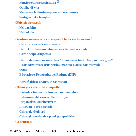
[
]
Funzione cardiorespiratoria
Qualità di vita
Mantenere la funzione (presa e trasferimenti)
Sostegno della famiglia
Obiettivi generali
Nel bambino
Nell'adulto
[
]
Gestione orientata e cure specifiche in rieducazione
Cure dedicate alla respirazione
Cure che influenzano direttamente la qualità di vita
Cure a scopo ortopedico
[
]
Cure a destinazione muscolare “train, train, train ! No pain, just gain”
Ruolo privilegiato della verticalizzazione e della balneoterapia
Ortesi
Educazione Terapeutica del Paziente (ETP)
Attività fisiche adattate e handisport
Chirurgia e disturbi ortopedici
Rachide e bacino: un binomio indissociabile
Indicazioni del ricorso alla chirurgia
Preparazione dell'intervento
Follow-up postoperatorio
Chirurgia degli arti
Chirurgia vertebrale e patologie specifiche
Conclusioni
© 2015 Elsevier Masson SAS. Tutti i diritti riservati.