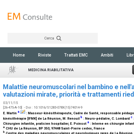
Cerca
Rechercher
Home
Riviste
Trattati EMC
Ambiti
Libr
MEDICINA RIABILITATIVA
Malattie neuromuscolari nel bambino e nell'
valutazioni mirate, priorità e trattamenti ried
03/11/15
[26-475-A-10] - Doi : 10.1016/S1283-078X(15)74014-9
a
E. Martin
:
Masseur-kinésithérapeute, Cadre de Santé, responsable pédagogi
b
c
kinésithérapie [IFMK] de La Réunion
, M. Renouil
:
Neuro-pédiatre
, C. Lombard
a
Chirurgien infantile, praticien hospitalier
, E. Poinsot
:
Interne en chirurgie infant
a
CHU de La Réunion, BP 350, 97448 Saint-Pierre cedex, France
b
Centre des maladies neuromusculaires et neurologiques rares de La Réunion, 