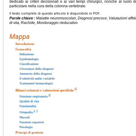
dedicato ai criteri decisionali e ai vari tempi chirurgici, nonché al ruolo 
particolare nella cura della colonna vertebrale.
Il testo completo di questo articolo è disponibile in PDF.
Parole chiave :
Malattie neuromuscolari, Diagnosi precoce, Valutazioni affidab
di vita, Rachide, Monitoraggio rieducativo
Mappa
Introduzione
Generalità
Definizione
Epidemiologia
Classificazione
Circostanze della diagnosi
Annuncio della diagnosi
Evolutività molto variabile
Trattamenti farmacologici
[
]
Bilanci orientati e valutazioni specifiche
[
]
Funzione respiratoria
Qualità di vita
Funzionalità
[
,
]
Ortopedia
Muscoli
Funzioni superiori
Psicologia
Principi di gestione