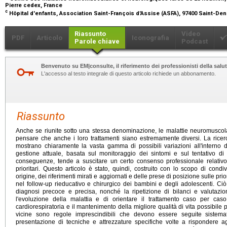
Pierre cedex, France
c
Hôpital d'enfants, Association Saint-François d'Assise (ASFA), 97400 Saint-De
Riassunto
Video
PDF
Articolo
Iconografia
Parole chiave
Podcast
Benvenuto su EM|consulte, il riferimento dei professionisti della salut
L'accesso al testo integrale di questo articolo richiede un abbonamento.
Riassunto
Anche se riunite sotto una stessa denominazione, le malattie neuromuscol
pensare che anche i loro trattamenti siano estremamente diversi. La rice
mostrano chiaramente la vasta gamma di possibili variazioni all'interno di
gestione attuale, basata sul monitoraggio dei sintomi e sul tentativo di
conseguenze, tende a suscitare un certo consenso professionale relativo ai
prioritari. Questo articolo è stato, quindi, costruito con lo scopo di condi
origine, dei riferimenti mirati e aggiornati e delle prese di posizione sulle prio
nel follow-up rieducativo e chirurgico dei bambini e degli adolescenti. Ci
diagnosi precoce e precisa, nonché la ripetizione di bilanci e valutazio
l'evoluzione della malattia e di orientare il trattamento caso per caso
cardiorespiratoria e il mantenimento della migliore qualità di vita possibile 
vicine sono regole imprescindibili che devono essere seguite sistemat
presentazione di tecniche e attrezzature specifiche volte a rispondere agli 