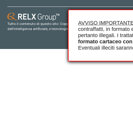
AVVISO IMPORTANTE
Tutto il contenuto di questo sito: Copyright © 2026 Elsevier, i suoi licenziatari e c
contraffatti, in formato e
dell’intelligenza artificiale, e tecnologie simili. Per tutto il contenuto ‘open ac
pertanto illegali. I tra
formato cartaceo con
Eventuali illeciti saran