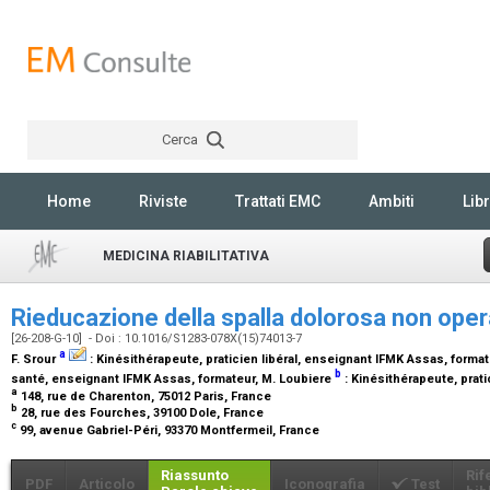
Cerca
Rechercher
Home
Riviste
Trattati EMC
Ambiti
Libr
MEDICINA RIABILITATIVA
Rieducazione della spalla dolorosa non oper
[26-208-G-10] - Doi : 10.1016/S1283-078X(15)74013-7
a
F. Srour
:
Kinésithérapeute, praticien libéral, enseignant IFMK Assas, format
b
santé, enseignant IFMK Assas, formateur
, M. Loubiere
:
Kinésithérapeute, prati
a
148, rue de Charenton, 75012 Paris, France
b
28, rue des Fourches, 39100 Dole, France
c
99, avenue Gabriel-Péri, 93370 Montfermeil, France
Riassunto
Rif
PDF
Articolo
Iconografia
Test