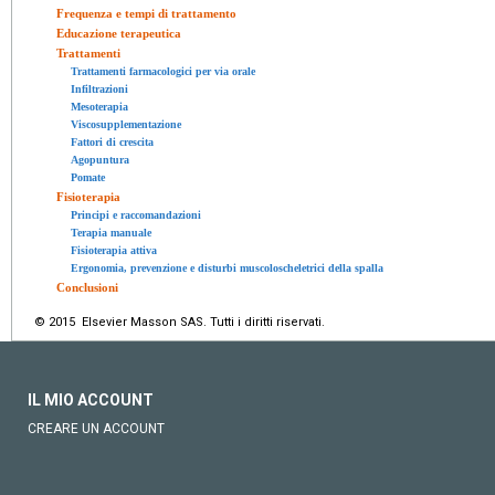
Frequenza e tempi di trattamento
Educazione terapeutica
Trattamenti
Trattamenti farmacologici per via orale
Infiltrazioni
Mesoterapia
Viscosupplementazione
Fattori di crescita
Agopuntura
Pomate
Fisioterapia
Principi e raccomandazioni
Terapia manuale
Fisioterapia attiva
Ergonomia, prevenzione e disturbi muscoloscheletrici della spalla
Conclusioni
© 2015 Elsevier Masson SAS. Tutti i diritti riservati.
IL MIO ACCOUNT
CREARE UN ACCOUNT