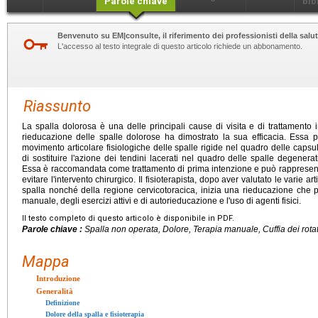
Parole chiave
bib
Benvenuto su EM|consulte, il riferimento dei professionisti della salut
L'accesso al testo integrale di questo articolo richiede un abbonamento.
Riassunto
La spalla dolorosa è una delle principali cause di visita e di trattamento 
rieducazione delle spalle dolorose ha dimostrato la sua efficacia. Essa 
movimento articolare fisiologiche delle spalle rigide nel quadro delle capsul
di sostituire l'azione dei tendini lacerati nel quadro delle spalle degenera
Essa è raccomandata come trattamento di prima intenzione e può rappresenta
evitare l'intervento chirurgico. Il fisioterapista, dopo aver valutato le varie a
spalla nonché della regione cervicotoracica, inizia una rieducazione che p
manuale, degli esercizi attivi e di autorieducazione e l'uso di agenti fisici.
Il testo completo di questo articolo è disponibile in PDF.
Parole chiave :
Spalla non operata, Dolore, Terapia manuale, Cuffia dei rota
Mappa
Introduzione
Generalità
Definizione
Dolore della spalla e fisioterapia