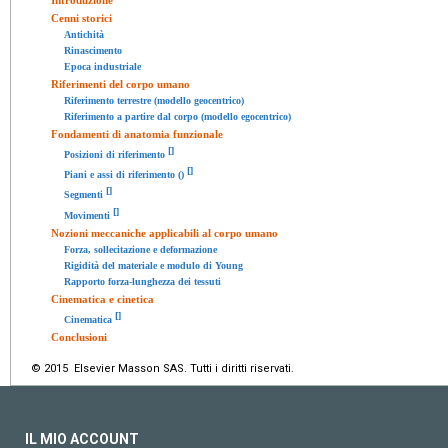
Cenni storici
Antichità
Rinascimento
Epoca industriale
Riferimenti del corpo umano
Riferimento terrestre (modello geocentrico)
Riferimento a partire dal corpo (modello egocentrico)
Fondamenti di anatomia funzionale
[
]
Posizioni di riferimento
[
]
Piani e assi di riferimento ()
[
]
Segmenti
[
]
Movimenti
Nozioni meccaniche applicabili al corpo umano
Forza, sollecitazione e deformazione
Rigidità del materiale e modulo di Young
Rapporto forza-lunghezza dei tessuti
Cinematica e cinetica
[
]
Cinematica
Conclusioni
© 2015 Elsevier Masson SAS. Tutti i diritti riservati.
IL MIO ACCOUNT