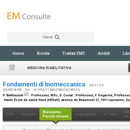
Cerca
Rechercher
Home
Riviste
Trattati EMC
Ambiti
Libr
MEDICINA RIABILITATIVA
Fondamenti di biomeccanica
- 09/11/15
[26-007-A-50] - Doi : 10.1016/S1283-078X(15)74012-5
P. Balthazard
:
Professeur, MSc
, D. Currat :
Professeur
, F. Degache,
Professeu
Haute École de santé Vaud (HESaV), avenue de Beaumont 21, 1011 Lausanne, S
Riassunto
Rif
PDF
Articolo
Iconografia
Test
Parole chiave
bib