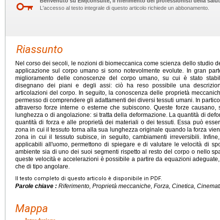
Benvenuto su EM|consulte, il riferimento dei professionisti della salut
L'accesso al testo integrale di questo articolo richiede un abbonamento.
Riassunto
Nel corso dei secoli, le nozioni di biomeccanica come scienza dello studio delle
applicazione sul corpo umano si sono notevolmente evolute. In gran part
miglioramento delle conoscenze del corpo umano, su cui è stato stabili
disegnano dei piani e degli assi: ciò ha reso possibile una descrizio
articolazioni del corpo. In seguito, la conoscenza delle proprietà meccaniche 
permesso di comprendere gli adattamenti dei diversi tessuti umani. In particol
attraverso forze interne o esterne che subiscono. Queste forze causano, s
lunghezza o di angolazione: si tratta della deformazione. La quantità di defor
quantità di forza e alle proprietà dei materiali o dei tessuti. Essa può esse
zona in cui il tessuto torna alla sua lunghezza originale quando la forza viene 
zona in cui il tessuto subisce, in seguito, cambiamenti irreversibili. Infine
applicabili all'uomo, permettono di spiegare e di valutare le velocità di sp
ambiente sia di uno dei suoi segmenti rispetto al resto del corpo o nello spaz
queste velocità e accelerazioni è possibile a partire da equazioni adeguate,
che di tipo angolare.
Il testo completo di questo articolo è disponibile in PDF.
Parole chiave :
Riferimento, Proprietà meccaniche, Forza, Cinetica, Cinemat
Mappa
Introduzione