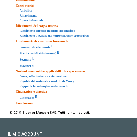
Cenni storici
Antichità
Rinascimento
Epoca industriale
Riferimenti del corpo umano
Riferimento terrestre (modello geocentrico)
Riferimento a partire dal corpo (modello egocentrico)
Fondamenti di anatomia funzionale
[
]
Posizioni di riferimento
[
]
Piani e assi di riferimento ()
[
]
Segmenti
[
]
Movimenti
Nozioni meccaniche applicabili al corpo umano
Forza, sollecitazione e deformazione
Rigidità del materiale e modulo di Young
Rapporto forza-lunghezza dei tessuti
Cinematica e cinetica
[
]
Cinematica
Conclusioni
© 2015 Elsevier Masson SAS. Tutti i diritti riservati.
IL MIO ACCOUNT