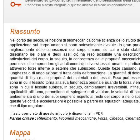
Benvenuto su EM|consulte, il riferimento dei professionisti della salut
L'accesso al testo integrale di questo articolo richiede un abbonamento.
Riassunto
Nel corso dei secoli, le nozioni di biomeccanica come scienza dello studio delle
applicazione sul corpo umano si sono notevolmente evolute. In gran part
miglioramento delle conoscenze del corpo umano, su cui è stato stabili
disegnano dei piani e degli assi: ciò ha reso possibile una descrizio
articolazioni del corpo. In seguito, la conoscenza delle proprietà meccaniche 
permesso di comprendere gli adattamenti dei diversi tessuti umani. In particol
attraverso forze interne o esterne che subiscono. Queste forze causano, s
lunghezza o di angolazione: si tratta della deformazione. La quantità di defor
quantità di forza e alle proprietà dei materiali o dei tessuti. Essa può esse
zona in cui il tessuto torna alla sua lunghezza originale quando la forza viene 
zona in cui il tessuto subisce, in seguito, cambiamenti irreversibili. Infine
applicabili all'uomo, permettono di spiegare e di valutare le velocità di sp
ambiente sia di uno dei suoi segmenti rispetto al resto del corpo o nello spaz
queste velocità e accelerazioni è possibile a partire da equazioni adeguate,
che di tipo angolare.
Il testo completo di questo articolo è disponibile in PDF.
Parole chiave :
Riferimento, Proprietà meccaniche, Forza, Cinetica, Cinemat
Mappa
Introduzione