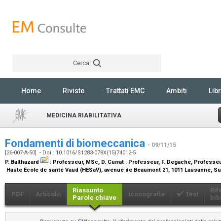
Cerca
Rechercher
Home
Riviste
Trattati EMC
Ambiti
Libr
MEDICINA RIABILITATIVA
Fondamenti di biomeccanica
- 09/11/15
[26-007-A-50] - Doi : 10.1016/S1283-078X(15)74012-5
P. Balthazard
:
Professeur, MSc
, D. Currat :
Professeur
, F. Degache,
Professeu
Haute École de santé Vaud (HESaV), avenue de Beaumont 21, 1011 Lausanne, S
Riassunto
Rif
PDF
Articolo
Iconografia
Test
Parole chiave
bib