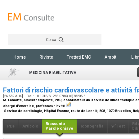
Cerca
Rechercher
Home
Riviste
Trattati EMC
Ambiti
Libr
MEDICINA RIABILITATIVA
Fattori di rischio cardiovascolare e attività f
[26-582-A-10] - Doi : 10.1016/S1283-078X(16)78205-8
M. Lamotte,
Kinésithérapeute, PhD, coordinateur du service de kinésithérapie en
chargé d'exercice, professeur invité
Service de cardiologie, Hôpital Érasme, route de Lennik, 808, 1070 Bruxelles, Be
Riassunto
Rif
PDF
Articolo
Iconografia
Test
Parole chiave
bib