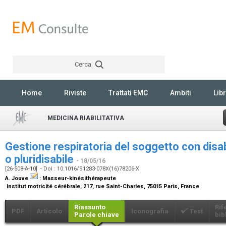
Cerca
Rechercher
Home
Riviste
Trattati EMC
Ambiti
Libr
MEDICINA RIABILITATIVA
Gestione respiratoria del soggetto con disab
o pluridisabile
- 18/05/16
[26-508-A-10] - Doi : 10.1016/S1283-078X(16)78206-X
A. Jouve
:
Masseur-kinésithérapeute
Institut motricité cérébrale, 217, rue Saint-Charles, 75015 Paris, France
Riassunto
Rif
PDF
Articolo
Iconografia
Test
Parole chiave
bib