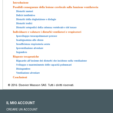
Introduzione
Possibili conseguenze della lesione cerebrale sulla funzione ventilatoria
Disturbi motori
Deficit intellettivo
Disturbi della deglutizione e disfagie
Disturbi trofici
Disturbi ortopedici della colonna vertebrale e del torace
Individuare e valutare i disturbi ventilatori e respiratori
Iposviluppo toracopolmonare precoce
Inadeguatezza allo sforzo
Insufficienza respiratoria acuta
Ipoventilazione alveolare
Ingombro
Risposte terapeutiche
Riguardo all'insieme dei disturbi che incidono sulla ventilazione
Sviluppo e mantenimento delle capacità polmonari
Disingombro
Ventilazione alveolare
Conclusioni
© 2016 Elsevier Masson SAS. Tutti i diritti riservati.
IL MIO ACCOUNT
CREARE UN ACCOUNT