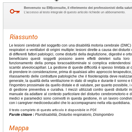
Benvenuto su EM|consulte, il riferimento dei professionisti della salut
L'accesso al testo integrale di questo articolo richiede un abbonamento.
Riassunto
Le lesioni cerebrali del soggetto con una disabilità motoria cerebrale (DMC)
respiratori e ventilatori di origini multiple: lesioni dirette a causa dei distu
di differenti fattori patologici, come disturbi della deglutizione, digestivi e ort
beneficiano questi soggetti possono avere effetti deleteri sulla loro 
funzionamento della pompa toracoaddominale si complica estendendosi al
scambi alveolocapillari. La gestione di queste difficoltà è spesso limitata al
di prendere in considerazione, prima di qualsiasi altro approccio terapeutico, i
rilassamento delle contratture patologiche che il fisioterapista deve realizza
generale, la qualità della ventilazione in stato di veglia e durante il sonno e 
l'ingombro prossimale da quello distale e di valutare, per quanto possibile, i d
di gestione preventiva e curativa. I mezzi utilizzati contro questi disturbi
manuale da adattare al contesto particolare del disturbo cerebromotorio e degl
medici e paramedici sono coinvolti in questa gestione, in un lavoro condivis
con i caregiver medicoeducativi che lo accompagnano nella vita quotidiana.
Il testo completo di questo articolo è disponibile in PDF.
Parole chiave :
Pluridisabilità, Disturbo respiratorio, Disingombro
Mappa