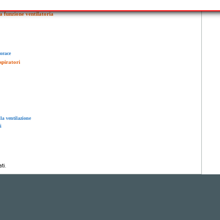
la funzione ventilatoria
torace
spiratori
la ventilazione
i
ti.