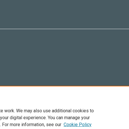
te work. We may also use additional cookies to
 your digital experience. You can manage your
. For more information, see our
Cookie Policy
Elsevier, i suoi licenziatari e contributori. Tutti i diritti sono riservati. Inclusi dirit