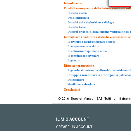
Introduzione
Possibili conseguenze della lesione cerebrale sul
Disturbi motori
Deficit intellettivo
Disturbi della deglutizione e disfagie
Disturbi trofici
Disturbi ortopedici della colonna vertebrale e del 
Individuare e valutare i disturbi ventilatori e re
Iposviluppo toracopolmonare precoce
Inadeguatezza allo sforzo
Insufficienza respiratoria acuta
Ipoventilazione alveolare
Ingombro
Risposte terapeutiche
Riguardo all'insieme dei disturbi che incidono sul
Sviluppo e mantenimento delle capacità polmonar
Disingombro
Ventilazione alveolare
Conclusioni
© 2016 Elsevier Masson SAS. Tutti i diritti riserva
IL MIO ACCOUNT
CREARE UN ACCOUNT