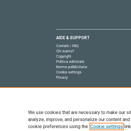
AIDE & SUPPORT
Contatti / FAQ
Chi siamo?
Copyright
Politica editoriale
Norme pubblicitarie
Cookie settings
Privacy
We use cookies that are necessary to make our si
analyze, improve, and personalize our content and
cookie preferences using the
Cookie settings
link
Tutto il contenuto di questo sito: Copyright © 2026 