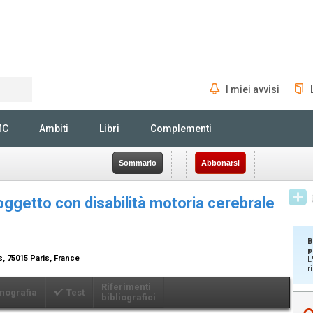
I miei avvisi
Rechercher
MC
Ambiti
Libri
Complementi
Sommario
Abbonarsi
oggetto con disabilità motoria cerebrale
B
p
es, 75015 Paris, France
L
r
Riferimenti
nografia
Test
bibliografici