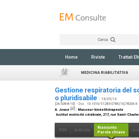
Cerca
Home
Riviste
Trattati E
MEDICINA RIABILITATIVA
Gestione respiratoria del s
o pluridisabile
- 18/05/16
[26-508-A-10] - Doi : 10.1016/S1283-078X(16)78206-X
A. Jouve
:
Masseur-kinésithérapeute
Institut motricité cérébrale, 217, rue Saint-Charl
Riassunto
PDF
Articolo
Ico
Parole chiave