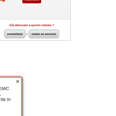
Già abbonato a questo trattato ?
connettersi
o
creare un account
i EMC
,
nte in