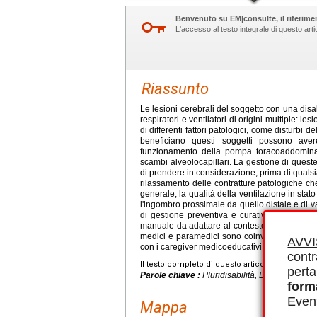
Benvenuto su EM|consulte, il riferimen
L'accesso al testo integrale di questo ar
Riassunto
Le lesioni cerebrali del soggetto con una disa
respiratori e ventilatori di origini multiple: l
di differenti fattori patologici, come disturbi de
beneficiano questi soggetti possono avere 
funzionamento della pompa toracoaddominale
scambi alveolocapillari. La gestione di queste
di prendere in considerazione, prima di qualsias
rilassamento delle contratture patologiche che
generale, la qualità della ventilazione in stato
l'ingombro prossimale da quello distale e di val
di gestione preventiva e curativa. I mezzi uti
manuale da adattare al contesto particolare de
medici e paramedici sono coinvolti in questa 
AVV
con i caregiver medicoeducativi che lo accom
contr
Il testo completo di questo articolo è disponibi
perta
Parole chiave :
Pluridisabilità, Disturbo resp
form
Event
Mappa