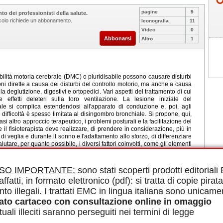
pagine
9
to dei professionisti della salute.
ticolo richiede un abbonamento.
Iconografia
11
Video
0
Abbonarsi
Altro
1
bilità motoria cerebrale (DMC) o pluridisabile possono causare disturbi
esioni dirette a causa dei disturbi del controllo motorio, ma anche a causa
lla deglutizione, digestivi e ortopedici. Vari aspetti del trattamento di cui
effetti deleteri sulla loro ventilazione. La lesione iniziale del
 si complica estendendosi all'apparato di conduzione e, poi, agli
 difficoltà è spesso limitata al disingombro bronchiale. Si propone, qui,
i altro approccio terapeutico, i problemi posturali e la facilitazione del
 il fisioterapista deve realizzare, di prendere in considerazione, più in
 di veglia e durante il sonno e l'adattamento allo sforzo, di differenziare
utare, per quanto possibile, i diversi fattori coinvolti, come gli elementi
lizzati contro questi disturbi includono delle tecniche di rieducazione
l disturbo cerebromotorio e degli ausili strumentali. Diversi specialisti
gestione, in un lavoro condiviso con il soggetto, con la sua famiglia e
ISO IMPORTANTE:
sono stati scoperti prodotti editorial
pagnano nella vita quotidiana.
affatti, in formato elettronico (pdf): si tratta di copie pirata
le in PDF.
nto illegali. I trattati EMC in lingua italiana sono unicame
iratorio, Disingombro
ato cartaceo con consultazione online in omaggio
uali illeciti saranno perseguiti nei termini di legge