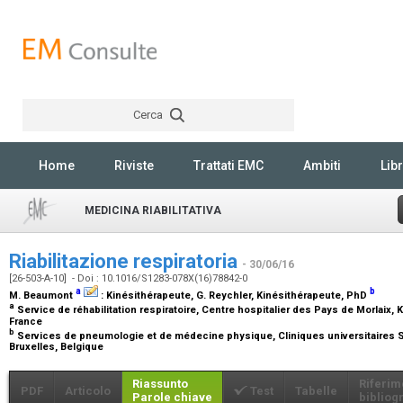
Cerca
Rechercher
Home
Riviste
Trattati EMC
Ambiti
Libr
MEDICINA RIABILITATIVA
Riabilitazione respiratoria
- 30/06/16
[26-503-A-10] - Doi : 10.1016/S1283-078X(16)78842-0
a
b
M. Beaumont
:
Kinésithérapeute
, G. Reychler,
Kinésithérapeute, PhD
a
Service de réhabilitation respiratoire, Centre hospitalier des Pays de Morlaix, K
France
b
Services de pneumologie et de médecine physique, Cliniques universitaires Sa
Bruxelles, Belgique
Riassunto
Riferim
PDF
Articolo
Test
Tabelle
Parole chiave
bibliogr