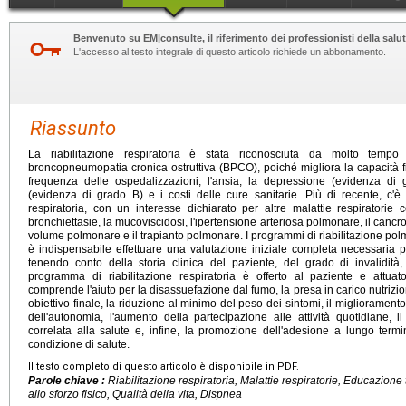
Benvenuto su EM|consulte, il riferimento dei professionisti della salut
L'accesso al testo integrale di questo articolo richiede un abbonamento.
Riassunto
La riabilitazione respiratoria è stata riconosciuta da molto temp
broncopneumopatia cronica ostruttiva (BPCO), poiché migliora la capacità fisi
frequenza delle ospedalizzazioni, l'ansia, la depressione (evidenza di
(evidenza di grado B) e i costi delle cure sanitarie. Più di recente, c'è 
respiratoria, con un interesse dichiarato per altre malattie respiratorie co
bronchiettasie, la mucoviscidosi, l'ipertensione arteriosa polmonare, il cancr
volume polmonare e il trapianto polmonare. I programmi di riabilitazione pol
è indispensabile effettuare una valutazione iniziale completa necessaria 
tenendo conto della storia clinica del paziente, del grado di invalidità, 
programma di riabilitazione respiratoria è offerto al paziente e attuat
comprende l'aiuto per la disassuefazione dal fumo, la presa in carico nutriz
obiettivo finale, la riduzione al minimo del peso dei sintomi, il migliorament
dell'autonomia, l'aumento della partecipazione alle attività quotidiane, i
correlata alla salute e, infine, la promozione dell'adesione a lungo te
condizione di salute.
Il testo completo di questo articolo è disponibile in PDF.
Parole chiave :
Riabilitazione respiratoria, Malattie respiratorie, Educazion
allo sforzo fisico, Qualità della vita, Dispnea