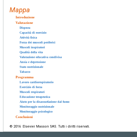
Mappa
Introduzione
Valutazione
Dispnea
Capacità di esercizio
Attività fisica
Forza dei muscoli periferici
Muscoli inspiratori
Qualità della vita
Valutazione educativa condivisa
Ansia e depressione
Stato nutrizionale
Tabacco
Programma
Lavoro cardiorespiratorio
Esercizio di forza
Muscoli respiratori
Educazione terapeutica
Aiuto per la disassuefazione dal fumo
Monitoraggio nutrizionale
Monitoraggio psicologico
Conclusioni
© 2016 Elsevier Masson SAS. Tutti i diritti riservati.