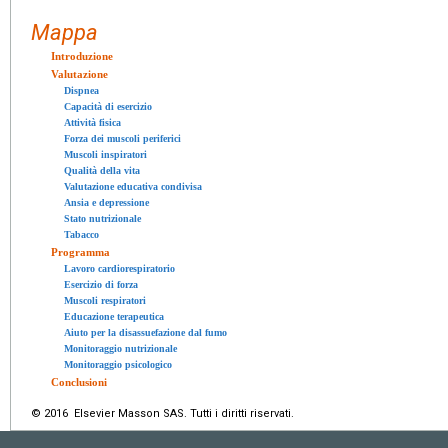
Mappa
Introduzione
Valutazione
Dispnea
Capacità di esercizio
Attività fisica
Forza dei muscoli periferici
Muscoli inspiratori
Qualità della vita
Valutazione educativa condivisa
Ansia e depressione
Stato nutrizionale
Tabacco
Programma
Lavoro cardiorespiratorio
Esercizio di forza
Muscoli respiratori
Educazione terapeutica
Aiuto per la disassuefazione dal fumo
Monitoraggio nutrizionale
Monitoraggio psicologico
Conclusioni
© 2016 Elsevier Masson SAS. Tutti i diritti riservati.