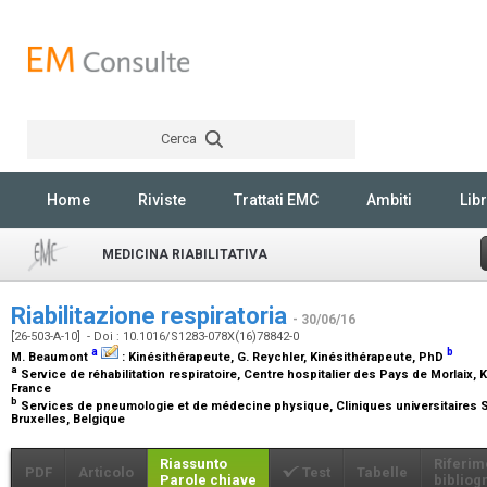
Cerca
Rechercher
Home
Riviste
Trattati EMC
Ambiti
Libr
MEDICINA RIABILITATIVA
Riabilitazione respiratoria
- 30/06/16
[26-503-A-10] - Doi : 10.1016/S1283-078X(16)78842-0
a
b
M. Beaumont
:
Kinésithérapeute
, G. Reychler,
Kinésithérapeute, PhD
a
Service de réhabilitation respiratoire, Centre hospitalier des Pays de Morlaix, K
France
b
Services de pneumologie et de médecine physique, Cliniques universitaires Sa
Bruxelles, Belgique
Riassunto
Riferim
PDF
Articolo
Test
Tabelle
Parole chiave
bibliogr