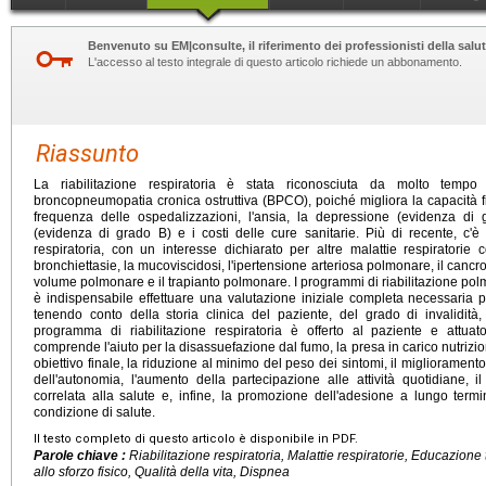
Benvenuto su EM|consulte, il riferimento dei professionisti della salut
L'accesso al testo integrale di questo articolo richiede un abbonamento.
Riassunto
La riabilitazione respiratoria è stata riconosciuta da molto temp
broncopneumopatia cronica ostruttiva (BPCO), poiché migliora la capacità fisi
frequenza delle ospedalizzazioni, l'ansia, la depressione (evidenza di
(evidenza di grado B) e i costi delle cure sanitarie. Più di recente, c'è 
respiratoria, con un interesse dichiarato per altre malattie respiratorie co
bronchiettasie, la mucoviscidosi, l'ipertensione arteriosa polmonare, il cancr
volume polmonare e il trapianto polmonare. I programmi di riabilitazione pol
è indispensabile effettuare una valutazione iniziale completa necessaria 
tenendo conto della storia clinica del paziente, del grado di invalidità, 
programma di riabilitazione respiratoria è offerto al paziente e attuat
comprende l'aiuto per la disassuefazione dal fumo, la presa in carico nutriz
obiettivo finale, la riduzione al minimo del peso dei sintomi, il migliorament
dell'autonomia, l'aumento della partecipazione alle attività quotidiane, i
correlata alla salute e, infine, la promozione dell'adesione a lungo te
condizione di salute.
Il testo completo di questo articolo è disponibile in PDF.
Parole chiave :
Riabilitazione respiratoria, Malattie respiratorie, Educazion
allo sforzo fisico, Qualità della vita, Dispnea