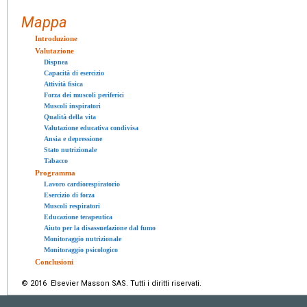
Mappa
Introduzione
Valutazione
Dispnea
Capacità di esercizio
Attività fisica
Forza dei muscoli periferici
Muscoli inspiratori
Qualità della vita
Valutazione educativa condivisa
Ansia e depressione
Stato nutrizionale
Tabacco
Programma
Lavoro cardiorespiratorio
Esercizio di forza
Muscoli respiratori
Educazione terapeutica
Aiuto per la disassuefazione dal fumo
Monitoraggio nutrizionale
Monitoraggio psicologico
Conclusioni
© 2016 Elsevier Masson SAS. Tutti i diritti riservati.