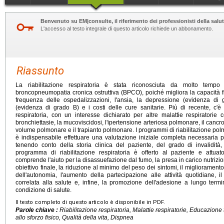
Benvenuto su EM|consulte, il riferimento dei professionisti della salut
L'accesso al testo integrale di questo articolo richiede un abbonamento.
Riassunto
La riabilitazione respiratoria è stata riconosciuta da molto temp
broncopneumopatia cronica ostruttiva (BPCO), poiché migliora la capacità fisi
frequenza delle ospedalizzazioni, l'ansia, la depressione (evidenza di
(evidenza di grado B) e i costi delle cure sanitarie. Più di recente, c'è 
respiratoria, con un interesse dichiarato per altre malattie respiratorie co
bronchiettasie, la mucoviscidosi, l'ipertensione arteriosa polmonare, il cancr
volume polmonare e il trapianto polmonare. I programmi di riabilitazione pol
è indispensabile effettuare una valutazione iniziale completa necessaria 
tenendo conto della storia clinica del paziente, del grado di invalidità, 
programma di riabilitazione respiratoria è offerto al paziente e attuat
comprende l'aiuto per la disassuefazione dal fumo, la presa in carico nutriz
obiettivo finale, la riduzione al minimo del peso dei sintomi, il migliorament
dell'autonomia, l'aumento della partecipazione alle attività quotidiane, i
correlata alla salute e, infine, la promozione dell'adesione a lungo te
condizione di salute.
Il testo completo di questo articolo è disponibile in PDF.
Parole chiave :
Riabilitazione respiratoria, Malattie respiratorie, Educazion
allo sforzo fisico, Qualità della vita, Dispnea