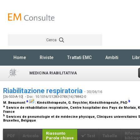
Cerca
Rechercher
Home
Riviste
Trattati EMC
Ambiti
Libr
MEDICINA RIABILITATIVA
Riabilitazione respiratoria
- 30/06/16
[26-503-A-10] - Doi : 10.1016/S1283-078X(16)78842-0
a
b
M. Beaumont
:
Kinésithérapeute
, G. Reychler,
Kinésithérapeute, PhD
a
Service de réhabilitation respiratoire, Centre hospitalier des Pays de Morlaix, K
France
b
Services de pneumologie et de médecine physique, Cliniques universitaires Sa
Bruxelles, Belgique
Riassunto
Riferim
PDF
Articolo
Test
Tabelle
Parole chiave
bibliogr