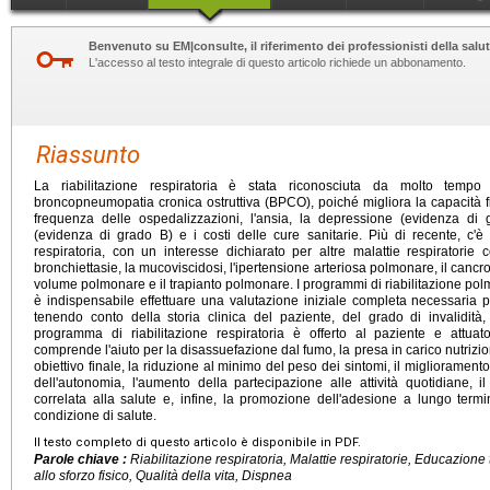
Benvenuto su EM|consulte, il riferimento dei professionisti della salut
L'accesso al testo integrale di questo articolo richiede un abbonamento.
Riassunto
La riabilitazione respiratoria è stata riconosciuta da molto temp
broncopneumopatia cronica ostruttiva (BPCO), poiché migliora la capacità fisi
frequenza delle ospedalizzazioni, l'ansia, la depressione (evidenza di
(evidenza di grado B) e i costi delle cure sanitarie. Più di recente, c'è 
respiratoria, con un interesse dichiarato per altre malattie respiratorie co
bronchiettasie, la mucoviscidosi, l'ipertensione arteriosa polmonare, il cancr
volume polmonare e il trapianto polmonare. I programmi di riabilitazione pol
è indispensabile effettuare una valutazione iniziale completa necessaria 
tenendo conto della storia clinica del paziente, del grado di invalidità, 
programma di riabilitazione respiratoria è offerto al paziente e attuat
comprende l'aiuto per la disassuefazione dal fumo, la presa in carico nutriz
obiettivo finale, la riduzione al minimo del peso dei sintomi, il migliorament
dell'autonomia, l'aumento della partecipazione alle attività quotidiane, i
correlata alla salute e, infine, la promozione dell'adesione a lungo te
condizione di salute.
Il testo completo di questo articolo è disponibile in PDF.
Parole chiave :
Riabilitazione respiratoria, Malattie respiratorie, Educazion
allo sforzo fisico, Qualità della vita, Dispnea