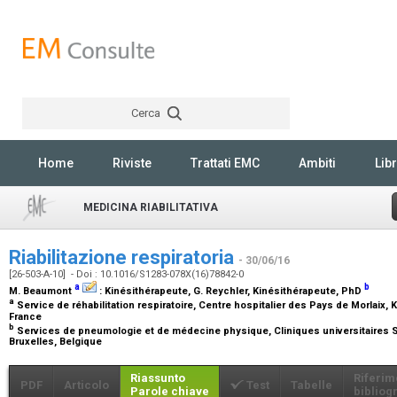
Cerca
Rechercher
Home
Riviste
Trattati EMC
Ambiti
Libr
MEDICINA RIABILITATIVA
Riabilitazione respiratoria
- 30/06/16
[26-503-A-10] - Doi : 10.1016/S1283-078X(16)78842-0
a
b
M. Beaumont
:
Kinésithérapeute
, G. Reychler,
Kinésithérapeute, PhD
a
Service de réhabilitation respiratoire, Centre hospitalier des Pays de Morlaix, K
France
b
Services de pneumologie et de médecine physique, Cliniques universitaires Sa
Bruxelles, Belgique
Riassunto
Riferim
PDF
Articolo
Test
Tabelle
Parole chiave
bibliogr