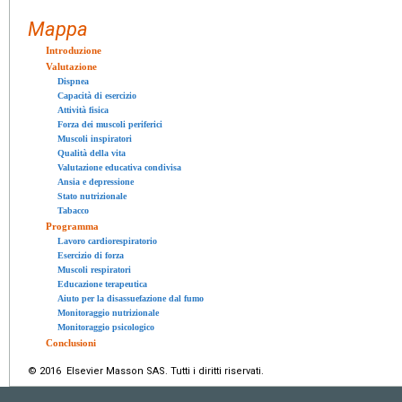
Mappa
Introduzione
Valutazione
Dispnea
Capacità di esercizio
Attività fisica
Forza dei muscoli periferici
Muscoli inspiratori
Qualità della vita
Valutazione educativa condivisa
Ansia e depressione
Stato nutrizionale
Tabacco
Programma
Lavoro cardiorespiratorio
Esercizio di forza
Muscoli respiratori
Educazione terapeutica
Aiuto per la disassuefazione dal fumo
Monitoraggio nutrizionale
Monitoraggio psicologico
Conclusioni
© 2016 Elsevier Masson SAS. Tutti i diritti riservati.