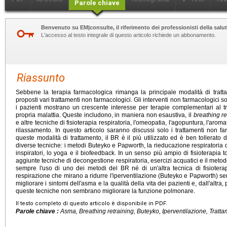
Parole chiave
Benvenuto su EM|consulte, il riferimento dei professionisti della salut
L'accesso al testo integrale di questo articolo richiede un abbonamento.
Riassunto
Sebbene la terapia farmacologica rimanga la principale modalità di tratta
proposti vari trattamenti non farmacologici. Gli interventi non farmacologici 
i pazienti mostrano un crescente interesse per terapie complementari al tr
propria malattia. Queste includono, in maniera non esaustiva, il
breathing re
e altre tecniche di fisioterapia respiratoria, l'omeopatia, l'agopuntura, l'aromat
rilassamento. In questo articolo saranno discussi solo i trattamenti non farm
queste modalità di trattamento, il BR è il più utilizzato ed è ben tollera
diverse tecniche: i metodi Buteyko e Papworth, la rieducazione respiratoria 
inspiratori, lo yoga e il biofeedback. In un senso più ampio di fisioterapia
aggiunte tecniche di decongestione respiratoria, esercizi acquatici e il met
sempre l'uso di uno dei metodi del BR né di un'altra tecnica di fisioterapi
respirazione che mirano a ridurre l'iperventilazione (Buteyko e Papworth) se
migliorare i sintomi dell'asma e la qualità della vita dei pazienti e, dall'altra
queste tecniche non sembrano migliorare la funzione polmonare.
Il testo completo di questo articolo è disponibile in PDF.
Parole chiave :
Asma, Breathing retraining, Buteyko, Iperventilazione, Trat