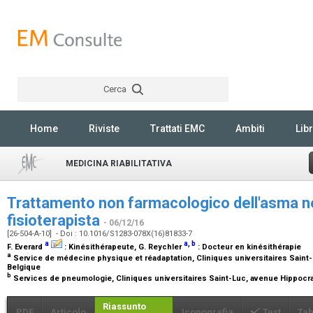
Cerca
Rechercher
Home
Riviste
Trattati EMC
Ambiti
Libr
MEDICINA RIABILITATIVA
Trattamento non farmacologico dell'asma negl
fisioterapista
- 06/12/16
[26-504-A-10] - Doi : 10.1016/S1283-078X(16)81833-7
a
a
,
b
F. Everard
:
Kinésithérapeute
, G. Reychler
:
Docteur en kinésithérapie
a
Service de médecine physique et réadaptation, Cliniques universitaires Saint-
Belgique
b
Services de pneumologie, Cliniques universitaires Saint-Luc, avenue Hippocrat
Riassunto
PDF
Articolo
Iconografia
Test
Tab