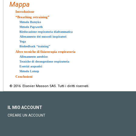
Mappa
Introduzione
“Breathing retraining”
Metodo Buteyko
Metodo Papworth
Rieducazione respiratoria diaframmatica
Allenamento dei muscoli inspiratori
Yoga
Biofeedback “training”
Altre tecniche di fisioterapia respiratoria
Allenamento aerobico
Tecniche di decongestione respiratoria
Esercizi acquatici
Metodo Lotorp
Conclusioni
© 2016 Elsevier Masson SAS. Tutti i diritti riservati.
IL MIO ACCOUNT
CREARE UN ACCOUNT