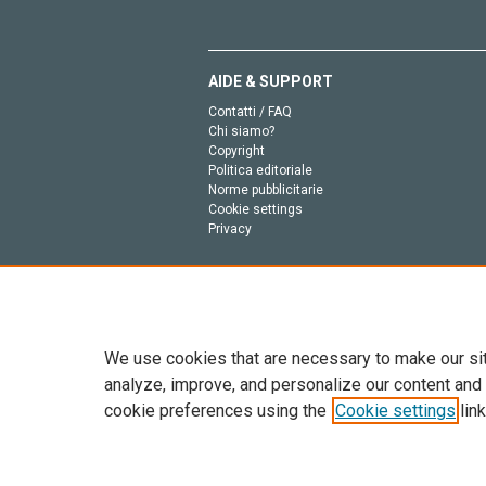
AIDE & SUPPORT
Contatti / FAQ
Chi siamo?
Copyright
Politica editoriale
Norme pubblicitarie
Cookie settings
Privacy
We use cookies that are necessary to make our si
analyze, improve, and personalize our content and
cookie preferences using the
Cookie settings
link
Tutto il contenuto di questo sito: Copyright © 2026 
dell’intelligenza artificiale, e tecnologie simili