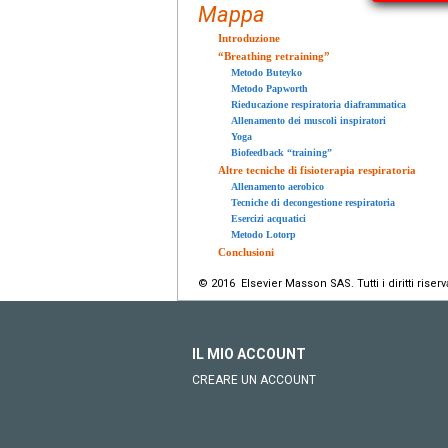
Mappa
Introduzione
“Breathing retraining”
Metodo Buteyko
Metodo Papworth
Rieducazione respiratoria diaframmatica
Allenamento dei muscoli inspiratori
Yoga
Biofeedback “training”
Altre tecniche di fisioterapia respiratoria
Allenamento aerobico
Tecniche di decongestione respiratoria
Esercizi acquatici
Metodo Lotorp
Conclusioni
© 2016 Elsevier Masson SAS. Tutti i diritti riserva
IL MIO ACCOUNT
CREARE UN ACCOUNT