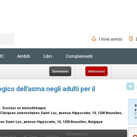
I miei avvisi
Rechercher
MC
Ambiti
Libri
Complementi
Sommario
Abbonarsi
co dell'asma negli adulti per il
B
:
Docteur en kinésithérapie
p
liniques universitaires Saint-Luc, avenue Hippocrate, 10, 1200 Bruxelles,
L
r
es Saint-Luc, avenue Hippocrate, 10, 1200 Bruxelles, Belgique
Riferimenti
nografia
Test
Tabelle