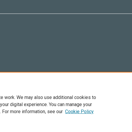
te work. We may also use additional cookies to
 your digital experience. You can manage your
. For more information, see our
Cookie Policy
Elsevier, i suoi licenziatari e contributori. Tutti i diritti sono riservati. Inclusi dirit
. Per tutto il contenuto ‘open access’ sono applicati i termini della licenza Creative C