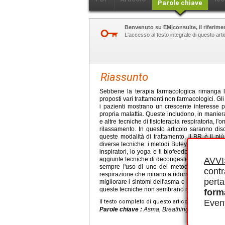
Parole chiave
Benvenuto su EM|consulte, il riferimen
L'accesso al testo integrale di questo ar
Riassunto
Sebbene la terapia farmacologica rimanga la 
proposti vari trattamenti non farmacologici. G
i pazienti mostrano un crescente interesse p
propria malattia. Queste includono, in manier
e altre tecniche di fisioterapia respiratoria, l'
rilassamento. In questo articolo saranno discu
queste modalità di trattamento, il BR è il p
diverse tecniche: i metodi Buteyko e Papworth
inspiratori, lo yoga e il biofeedback. In un 
aggiunte tecniche di decongestione respiratori
AVV
sempre l'uso di uno dei metodi del BR né di u
contr
respirazione che mirano a ridurre l'iperventil
perta
migliorare i sintomi dell'asma e la qualità dell
queste tecniche non sembrano migliorare la 
form
Event
Il testo completo di questo articolo è disponibi
Parole chiave :
Asma, Breathing retraining, B