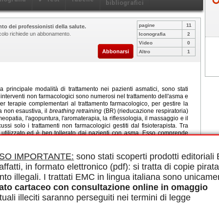
bibliografici
pagine
11
to dei professionisti della salute.
ticolo richiede un abbonamento.
Iconografia
2
Video
0
Abbonarsi
Altro
1
principale modalità di trattamento nei pazienti asmatici, sono stati
li interventi non farmacologici sono numerosi nel trattamento dell'asma e
er terapie complementari al trattamento farmacologico, per gestire la
a non esaustiva, il
breathing retraining
(BR) (rieducazione respiratoria)
omeopatia, l'agopuntura, l'aromaterapia, la riflessologia, il massaggio e il
ssi solo i trattamenti non farmacologici gestiti dal fisioterapista. Tra
iù utilizzato ed è ben tollerato dai pazienti con asma. Esso comprende
, la rieducazione respiratoria diaframmatica, l'allenamento dei muscoli
senso più ampio di fisioterapia toracica, al BR aerobico possono essere
a, esercizi acquatici e il metodo Lotorp. La letteratura non raccomanda
ISO IMPORTANTE:
sono stati scoperti prodotti editorial
n'altra tecnica di fisioterapia respiratoria. Tuttavia, le tecniche di
affatti, in formato elettronico (pdf): si tratta di copie pirata
azione (Buteyko e Papworth) sembrano le più attraenti, da una parte per
nto illegali. I trattati EMC in lingua italiana sono unicame
a vita dei pazienti e, dall'altra, per diminuire l'uso dei farmaci, anche se
funzione polmonare.
ato cartaceo con consultazione online in omaggio
uali illeciti saranno perseguiti nei termini di legge
le in PDF.
uteyko, Iperventilazione, Trattamento non farmacologico