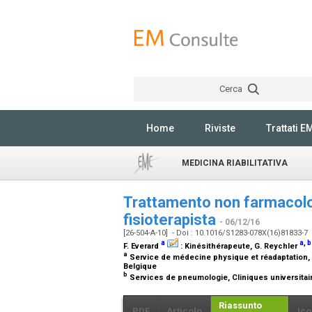
Cerca
Home
Riviste
Trattati E
MEDICINA RIABILITATIVA
Trattamento non farmacologi
fisioterapista
- 06/12/16
[26-504-A-10] - Doi : 10.1016/S1283-078X(16)81833-7
a
a
,
b
F. Everard
:
Kinésithérapeute
, G. Reychler
a
Service de médecine physique et réadaptation, C
Belgique
b
Services de pneumologie, Cliniques universitair
Riassunto
PDF
Articolo
Ico