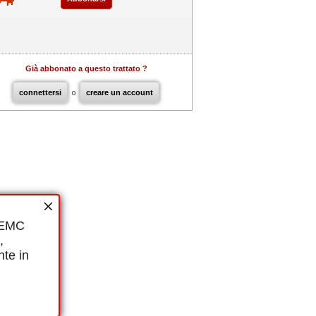
Già abbonato a questo trattato ?
connettersi
o
creare un account
i EMC
,
nte in