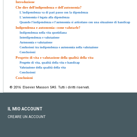
Introduzione
Che dire dell'indipendenza e dell'autonomia?
L'indipendenza va di pari passo con la dipendenza
L'autonomia è legata alla dipendenza
Quando l'indipendenza e l'autonomia si articolano con una situazione di handicap
Indipendenza e autonomia: come valutarle?
Indipendenza nella vita quotidiana
Interdipendenza e valutazione
Autonomia e valutazione
Confusioni tra indipendenza e autonomia nella valutazione
Conclusioni
Progetto di vita e valutazione della qualità della vita
Progetto di vita, qualità della vita e handicap
Valutazione della qualità della vita
Conclusioni
Conclusioni
© 2016 Elsevier Masson SAS. Tutti i diritti riservati.
IL MIO ACCOUNT
CREARE UN ACCOUNT