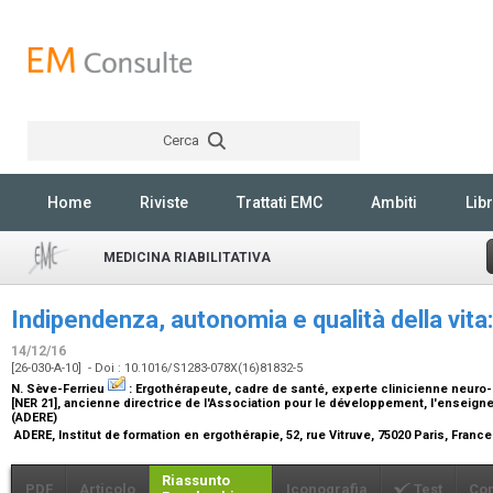
Cerca
Rechercher
Home
Riviste
Trattati EMC
Ambiti
Libr
MEDICINA RIABILITATIVA
Indipendenza, autonomia e qualità della vita:
14/12/16
[26-030-A-10] - Doi : 10.1016/S1283-078X(16)81832-5
N. Sève-Ferrieu
:
Ergothérapeute, cadre de santé, experte clinicienne neuro-
[NER 21], ancienne directrice de l'Association pour le développement, l'enseign
(ADERE)
ADERE, Institut de formation en ergothérapie, 52, rue Vitruve, 75020 Paris, Franc
Riassunto
PDF
Articolo
Iconografia
Test
Co