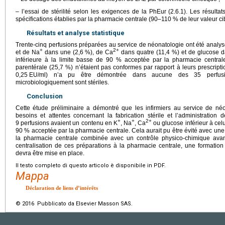
– l’essai de stérilité selon les exigences de la PhEur (2.6.1). Les résult
spécifications établies par la pharmacie centrale (90–110 % de leur valeur cibl
Résultats et analyse statistique
Trente-cinq perfusions préparées au service de néonatologie ont été analys
+
2+
et de Na
dans une (2,6 %), de Ca
dans quatre (11,4 %) et de glucose da
inférieure à la limite basse de 90 % acceptée par la pharmacie centrale.
parentérale (25,7 %) n’étaient pas conformes par rapport à leurs prescripti
0,25
EU/ml) n’a pu être démontrée dans aucune des 35 perfusio
microbiologiquement sont stériles.
Conclusion
Cette étude préliminaire a démontré que les infirmiers au service de néo
besoins et attentes concernant la fabrication stérile et l’administration 
+
+
2+
9 perfusions avaient un contenu en K
, Na
, Ca
ou glucose inférieur à celui
90 % acceptée par la pharmacie centrale. Cela aurait pu être évité avec une 
la pharmacie centrale combinée avec un contrôle physico-chimique avant 
centralisation de ces préparations à la pharmacie centrale, une formatio
devra être mise en place.
Il testo completo di questo articolo è disponibile in PDF.
Mappa
Déclaration de liens d’intérêts
© 2016 Pubblicato da Elsevier Masson SAS.