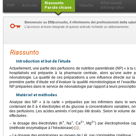
Riassunto
Riferimenti
PDF
Articolo
Tabelle
Parole chiave
bibliografici
Benvenuto su EM|consulte, il riferimento dei professionisti della salut
L'accesso al testo integrale di questo articolo richiede un abbonamento.
Riassunto
Introduction et but de l’étude
Actuellement, une partie des perfusions de nutrition parentérale (NP) « à la
hospitalisés est préparée à la pharmacie centrale, alors qu’une autre 
néonatologie. La qualité de ces préparations a une influence directe sur la s
première partie d’étude est d’évaluer la qualité microbiologique et l’exacti
NP préparées dans le service de néonatologie par rapport à leurs prescripti
Matériel et méthodes
Analyse des NP « à la carte » préparées par les infirmiers dans le serv
contenant de 0 à 4 électrolytes et du glucose à concentrations variables, ont 
des perfusions. Les acides aminés n’ont pas été dosés. Selon le volume de l
effectuées :
+
+
2+
2+
– le dosage des électrolytes (K
, Na
, Ca
, Mg
) par électrophorèse ca
(méthode enzymatique à l’héxokinase) [
1
] ;
– Le dosage des endotoxines au moyen de LAL par colorimétrie cinétique ;