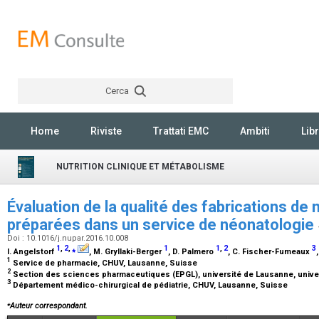
Cerca
Rechercher
Home
Riviste
Trattati EMC
Ambiti
Libr
NUTRITION CLINIQUE ET MÉTABOLISME
Évaluation de la qualité des fabrications de 
préparées dans un service de néonatologie
Doi : 10.1016/j.nupar.2016.10.008
1
,
2
,
⁎
1
1
,
2
3
I. Angelstorf
, M. Gryllaki-Berger
, D. Palmero
, C. Fischer-Fumeaux
1
Service de pharmacie, CHUV, Lausanne, Suisse
2
Section des sciences pharmaceutiques (EPGL), université de Lausanne, univ
3
Département médico-chirurgical de pédiatrie, CHUV, Lausanne, Suisse
⁎
Auteur correspondant.