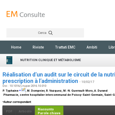
Cerca
Rechercher
Home
Riviste
Trattati EMC
Ambiti
Libr
NUTRITION CLINIQUE ET MÉTABOLISME
Réalisation d’un audit sur le circuit de la nutr
prescription à l’administration
- 10/02/17
Doi : 10.1016/j.nupar.2016.10.010
⁎
P. Typhaine
, M. Dompnier, R. Vazquez, M.-N. Guerrault-Moro, A. Durand
Pharmacie, centre hospitalier intercommunal de Poissy-Saint-Germain, Saint-
⁎
Auteur correspondant.
Riassunto
PDF
Articolo
Parole chiave