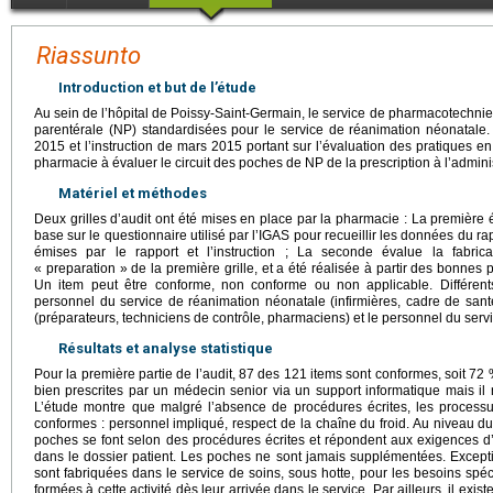
Riassunto
Introduction et but de l’étude
Au sein de l’hôpital de Poissy-Saint-Germain, le service de pharmacotechnie 
parentérale (NP) standardisées pour le service de réanimation néonatal
2015 et l’instruction de mars 2015 portant sur l’évaluation des pratiques e
pharmacie à évaluer le circuit des poches de NP de la prescription à l’adminis
Matériel et méthodes
Deux grilles d’audit ont été mises en place par la pharmacie : La première é
base sur le questionnaire utilisé par l’IGAS pour recueillir les données du 
émises par le rapport et l’instruction ; La seconde évalue la fabric
« preparation » de la première grille, et a été réalisée à partir des bonnes
Un item peut être conforme, non conforme ou non applicable. Différents 
personnel du service de réanimation néonatale (infirmières, cadre de san
(préparateurs, techniciens de contrôle, pharmaciens) et le personnel du servic
Résultats et analyse statistique
Pour la première partie de l’audit, 87 des 121 items sont conformes, soit 7
bien prescrites par un médecin senior via un support informatique mais il
L’étude montre que malgré l’absence de procédures écrites, les processu
conformes : personnel impliqué, respect de la chaîne du froid. Au niveau d
poches se font selon des procédures écrites et répondent aux exigences d’h
dans le dossier patient. Les poches ne sont jamais supplémentées. Except
sont fabriquées dans le service de soins, sous hotte, pour les besoins spéci
formées à cette activité dès leur arrivée dans le service. Par ailleurs, il exis