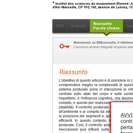
d
Institut des sciences du mouvement Étienne-Ju
d'Aix-Marseille, CP 910, 163, avenue de Luminy, 1
Riassunto
PDF
Articolo
Ico
Parole chiave
Benvenuto su EM|consulte, il riferimen
L'accesso al testo integrale di questo ar
Riassunto
L'obiettivo di questo articolo è di prendere in 
comprendere meglio la complessità di questa 
sistema posturale pone in interazione le inf
centrale sullo stato del corpo e sulle cond
l'equilibrio, e l'influenza cognitiva, che favori
compito, e questo per realizzare un'azione non
(stabilità). Il controllo posturale è, quindi, o
all'ambiente e al compito da svolgere. Il contro
AVV
la posizione dei segmenti e, quindi, la distri
contr
efficienti. In questo contesto, lo schema po
posturale. Così, il controllo posturale costit
perta
meccanismi può influire sulle prestazioni po