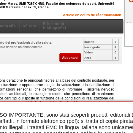
les-Marey, UMR 7287 CNRS, Faculté des sciences du sport, Université
3288 Marseille cedex 09, France
Article en cours de réactualisation
Riferimenti
nografia
Test
bibliografici
pagine
8
to dei professionisti della salute.
ticolo richiede un abbonamento.
Iconografia
4
Video
0
Abbonarsi
Altro
1
considerazione le principali risorse alla base del controllo posturale, per
funzione e apprenderne meglio la valutazione e la riabilitazione. Il
ormazioni sensoriali, che permettono di informare il sistema nervoso
izioni ambientali, le strategie motorie, che permettono di mantenere
sce certi tipi di risposte in funzione delle condizioni di realizzazione del
ostante la gravità (orientamento), evitando, al tempo stesso, la caduta
rganizzato secondo le caratteristiche dell'individuo, ma è vincolato anche
llo posturale è alla base di tutte le nostre attività motorie. Modificando
ISO IMPORTANTE:
sono stati scoperti prodotti editorial
buzione delle masse, le nostre azioni richiedono delle reazioni posturali
affatti, in formato elettronico (pdf): si tratta di copie pirata
sturale e i riferimenti interni aiutano a strutturare il comportamento
uisce un sistema complesso all'interno del quale l'alterazione di uno dei
nto illegali. I trattati EMC in lingua italiana sono unicame
sturali e costituire un significativo fattore di rischio di cadute. Un