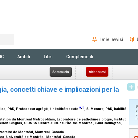
I miei avvisi
Rechercher
MC
Ambiti
Libri
Complementi
Sommario
Abbonarsi
gia, concetti chiave e implicazioni per la
B
a
,
b
clos,
PhD, Professeur agrégé, kinésithérapeute
, S. Mesure,
PhD, habilité
p
L
r
tation du Montréal Métropolitain, Laboratoire de pathokinésiologie, Institut
illon Gingras, CIUSSS Centre-Sud-de-l'Île-de-Montréal, 6300 Darlington,
iversité de Montréal, Montréal, Canada
es, Université de Montréal, Montréal, Canada