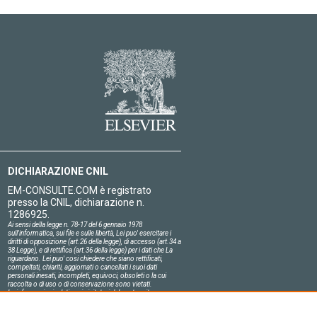
DICHIARAZIONE CNIL
EM-CONSULTE.COM è registrato
presso la CNIL, dichiarazione n.
1286925.
Ai sensi della legge n. 78-17 del 6 gennaio 1978
sull'informatica, sui file e sulle libertà, Lei puo' esercitare i
diritti di opposizione (art.26 della legge), di accesso (art.34 a
38 Legge), e di rettifica (art.36 della legge) per i dati che La
riguardano. Lei puo' cosi chiedere che siano rettificati,
compeltati, chiariti, aggiornati o cancellati i suoi dati
personali inesati, incompleti, equivoci, obsoleti o la cui
raccolta o di uso o di conservazione sono vietati.
Le informazioni relative ai visitatori del nostro sito,
compresa la loro identità, sono confidenziali.
Il responsabile del sito si impegna sull'onore a rispettare le