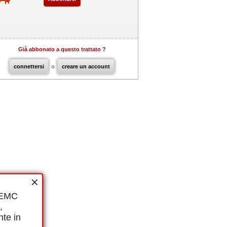
Già abbonato a questo trattato ?
connettersi
o
creare un account
i EMC
,
nte in