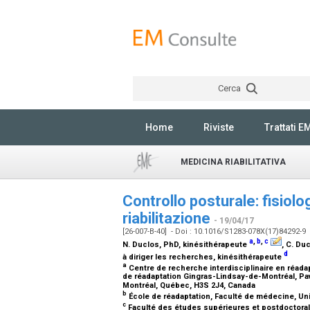
Cerca
Home
Riviste
Trattati E
MEDICINA RIABILITATIVA
Controllo posturale: fisiolo
riabilitazione
- 19/04/17
[26-007-B-40] - Doi : 10.1016/S1283-078X(17)84292-9
a
,
b
,
c
N. Duclos,
PhD, kinésithérapeute
, C. Du
d
à diriger les recherches, kinésithérapeute
a
Centre de recherche interdisciplinaire en réadap
de réadaptation Gingras-Lindsay-de-Montréal, Pav
Montréal, Québec, H3S 2J4, Canada
b
École de réadaptation, Faculté de médecine, Un
c
Faculté des études supérieures et postdoctoral