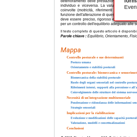
form
deterioramento delle prestazioni posturali p
individuo e viceversa. La valutazione postu
Event
coinvolte (motricità, riferimenti di base, in
funzione dell'alterazione di queste risorse, dev
deve essere preciso, rigoroso e funzionale, 
per un controllo dell'equilibrio adeguato alle su
Il testo completo di questo articolo è disponibi
Parole chiave :
Equilibrio, Orientamento, Fisi
Mappa
Controllo posturale e sue determinanti
Postura umana
Orientamento e stabilità posturali
Controllo posturale: biomeccanica e sensorimot
Biomeccanica della stabilità posturale
Ruolo degli organi sensoriali nel controllo postura
Riferimenti interni, supporti alla percezione e all'
Coinvolgimento delle strutture del sistema nervoso
Necessità di un'integrazione multisensoriale
Ponderazione e ridondanza delle informazioni sens
Strategie sensoriali
Implicazioni per la riabilitazione
Evoluzione e modificazioni delle capacità postural
Valutazione, modelli e concettualizzazioni
Conclusioni