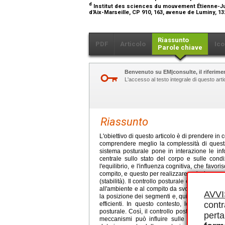
d
Institut des sciences du mouvement Étienne-Ju
d'Aix-Marseille, CP 910, 163, avenue de Luminy, 1
Riassunto
PDF
Articolo
Ico
Parole chiave
Benvenuto su EM|consulte, il riferimen
L'accesso al testo integrale di questo ar
Riassunto
L'obiettivo di questo articolo è di prendere in 
comprendere meglio la complessità di questa 
sistema posturale pone in interazione le inf
centrale sullo stato del corpo e sulle cond
l'equilibrio, e l'influenza cognitiva, che favori
compito, e questo per realizzare un'azione non
(stabilità). Il controllo posturale è, quindi, o
all'ambiente e al compito da svolgere. Il contro
AVV
la posizione dei segmenti e, quindi, la distri
contr
efficienti. In questo contesto, lo schema po
posturale. Così, il controllo posturale costit
perta
meccanismi può influire sulle prestazioni po