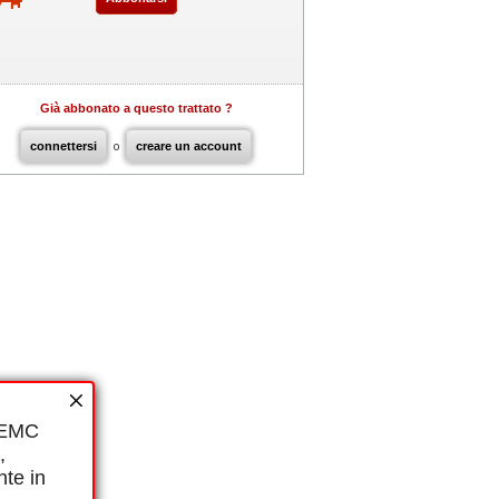
Già abbonato a questo trattato ?
connettersi
o
creare un account
i EMC
,
nte in