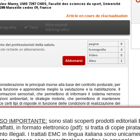
les-Marey, UMR 7287 CNRS, Faculté des sciences du sport, Université
3288 Marseille cedex 09, France
Article en cours de réactualisation
Riferimenti
nografia
Test
bibliografici
pagine
8
to dei professionisti della salute.
ticolo richiede un abbonamento.
Iconografia
4
Video
0
Abbonarsi
Altro
1
considerazione le principali risorse alla base del controllo posturale, per
funzione e apprenderne meglio la valutazione e la riabilitazione. Il
ormazioni sensoriali, che permettono di informare il sistema nervoso
izioni ambientali, le strategie motorie, che permettono di mantenere
sce certi tipi di risposte in funzione delle condizioni di realizzazione del
ostante la gravità (orientamento), evitando, al tempo stesso, la caduta
rganizzato secondo le caratteristiche dell'individuo, ma è vincolato anche
llo posturale è alla base di tutte le nostre attività motorie. Modificando
ISO IMPORTANTE:
sono stati scoperti prodotti editorial
buzione delle masse, le nostre azioni richiedono delle reazioni posturali
affatti, in formato elettronico (pdf): si tratta di copie pirata
sturale e i riferimenti interni aiutano a strutturare il comportamento
uisce un sistema complesso all'interno del quale l'alterazione di uno dei
nto illegali. I trattati EMC in lingua italiana sono unicame
sturali e costituire un significativo fattore di rischio di cadute. Un