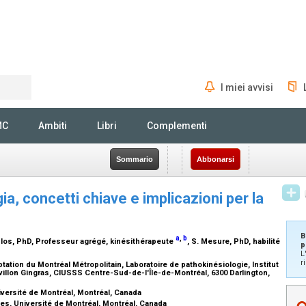
I miei avvisi
Rechercher
MC
Ambiti
Libri
Complementi
Sommario
Abbonarsi
gia, concetti chiave e implicazioni per la
B
a
,
b
clos,
PhD, Professeur agrégé, kinésithérapeute
, S. Mesure,
PhD, habilité
p
L
r
tation du Montréal Métropolitain, Laboratoire de pathokinésiologie, Institut
illon Gingras, CIUSSS Centre-Sud-de-l'Île-de-Montréal, 6300 Darlington,
iversité de Montréal, Montréal, Canada
es, Université de Montréal, Montréal, Canada