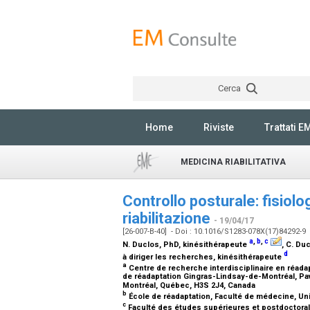
Cerca
Home
Riviste
Trattati E
MEDICINA RIABILITATIVA
Controllo posturale: fisiolo
riabilitazione
- 19/04/17
[26-007-B-40] - Doi : 10.1016/S1283-078X(17)84292-9
a
,
b
,
c
N. Duclos,
PhD, kinésithérapeute
, C. Du
d
à diriger les recherches, kinésithérapeute
a
Centre de recherche interdisciplinaire en réadap
de réadaptation Gingras-Lindsay-de-Montréal, Pav
Montréal, Québec, H3S 2J4, Canada
b
École de réadaptation, Faculté de médecine, Un
c
Faculté des études supérieures et postdoctoral