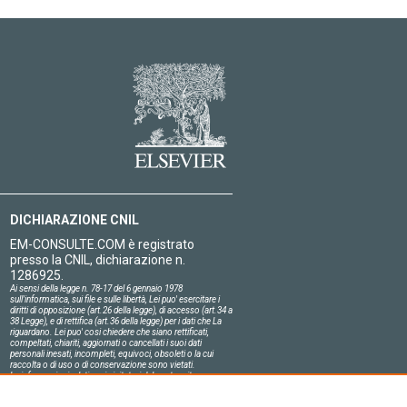
DICHIARAZIONE CNIL
EM-CONSULTE.COM è registrato
presso la CNIL, dichiarazione n.
1286925.
Ai sensi della legge n. 78-17 del 6 gennaio 1978
sull'informatica, sui file e sulle libertà, Lei puo' esercitare i
diritti di opposizione (art.26 della legge), di accesso (art.34 a
38 Legge), e di rettifica (art.36 della legge) per i dati che La
riguardano. Lei puo' cosi chiedere che siano rettificati,
compeltati, chiariti, aggiornati o cancellati i suoi dati
personali inesati, incompleti, equivoci, obsoleti o la cui
raccolta o di uso o di conservazione sono vietati.
Le informazioni relative ai visitatori del nostro sito,
compresa la loro identità, sono confidenziali.
Il responsabile del sito si impegna sull'onore a rispettare le