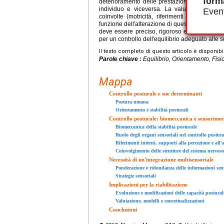
form
deterioramento delle prestazioni posturali p
individuo e viceversa. La valutazione postu
Event
coinvolte (motricità, riferimenti di base, in
funzione dell'alterazione di queste risorse, dev
deve essere preciso, rigoroso e funzionale, 
per un controllo dell'equilibrio adeguato alle su
Il testo completo di questo articolo è disponibi
Parole chiave :
Equilibrio, Orientamento, Fisi
Mappa
Controllo posturale e sue determinanti
Postura umana
Orientamento e stabilità posturali
Controllo posturale: biomeccanica e sensorimot
Biomeccanica della stabilità posturale
Ruolo degli organi sensoriali nel controllo postura
Riferimenti interni, supporti alla percezione e all'
Coinvolgimento delle strutture del sistema nervoso
Necessità di un'integrazione multisensoriale
Ponderazione e ridondanza delle informazioni sens
Strategie sensoriali
Implicazioni per la riabilitazione
Evoluzione e modificazioni delle capacità postural
Valutazione, modelli e concettualizzazioni
Conclusioni