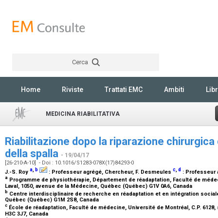
Cerca
Rechercher
Home
Riviste
Trattati EMC
Ambiti
Libr
MEDICINA RIABILITATIVA
Riabilitazione dopo la riparazione chirurgica d
della spalla
- 19/04/17
[26-210-A-10] - Doi : 10.1016/S1283-078X(17)84293-0
a
,
b
c
,
d
J.-S. Roy
:
Professeur agrégé, Chercheur
, F. Desmeules
:
Professeur 
a
Programme de physiothérapie, Département de réadaptation, Faculté de médeci
Laval, 1050, avenue de la Médecine, Québec (Québec) G1V 0A6, Canada
b
Centre interdisciplinaire de recherche en réadaptation et en intégration sociale
Québec (Québec) G1M 2S8, Canada
c
École de réadaptation, Faculté de médecine, Université de Montréal, C.P. 6128,
H3C 3J7, Canada