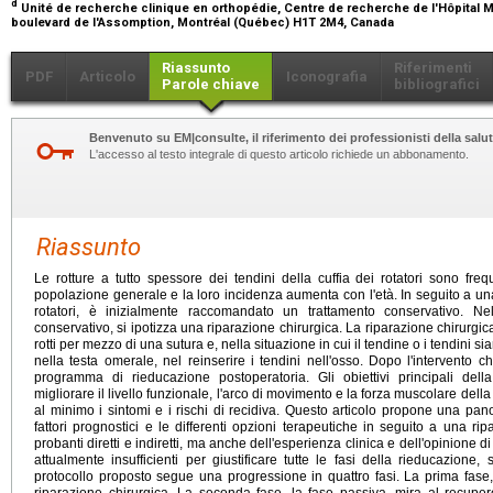
d
Unité de recherche clinique en orthopédie, Centre de recherche de l'Hôpita
boulevard de l'Assomption, Montréal (Québec) H1T 2M4, Canada
Riassunto
Riferimenti
PDF
Articolo
Iconografia
Parole chiave
bibliografici
Benvenuto su EM|consulte, il riferimento dei professionisti della salut
L'accesso al testo integrale di questo articolo richiede un abbonamento.
Riassunto
Le rotture a tutto spessore dei tendini della cuffia dei rotatori sono fre
popolazione generale e la loro incidenza aumenta con l'età. In seguito a una 
rotatori, è inizialmente raccomandato un trattamento conservativo. N
conservativo, si ipotizza una riparazione chirurgica. La riparazione chirurgica
rotti per mezzo di una sutura e, nella situazione in cui il tendine o i tendini si
nella testa omerale, nel reinserire i tendini nell'osso. Dopo l'intervento ch
programma di rieducazione postoperatoria. Gli obiettivi principali del
migliorare il livello funzionale, l'arco di movimento e la forza muscolare d
al minimo i sintomi e i rischi di recidiva. Questo articolo propone una pano
fattori prognostici e le differenti opzioni terapeutiche in seguito a una ri
probanti diretti e indiretti, ma anche dell'esperienza clinica e dell'opinione
attualmente insufficienti per giustificare tutte le fasi della rieducazione,
protocollo proposto segue una progressione in quattro fasi. La prima fase,
riparazione chirurgica. La seconda fase, la fase passiva, mira al recupe