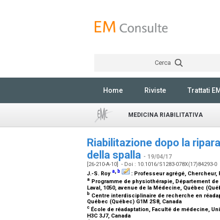
Cerca
Home
Riviste
Trattati E
MEDICINA RIABILITATIVA
Riabilitazione dopo la ripara
della spalla
- 19/04/17
[26-210-A-10] - Doi : 10.1016/S1283-078X(17)84293-0
a
,
b
J.-S. Roy
:
Professeur agrégé, Chercheur
,
a
Programme de physiothérapie, Département de ré
Laval, 1050, avenue de la Médecine, Québec (Qu
b
Centre interdisciplinaire de recherche en réadapt
Québec (Québec) G1M 2S8, Canada
c
École de réadaptation, Faculté de médecine, Univ
H3C 3J7, Canada