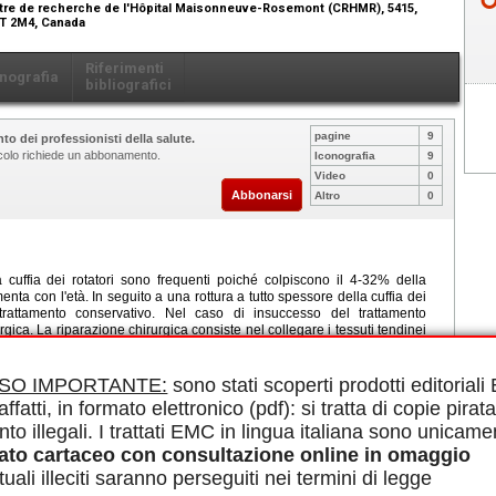
ntre de recherche de l'Hôpital Maisonneuve-Rosemont (CRHMR), 5415,
1T 2M4, Canada
Riferimenti
nografia
bibliografici
pagine
9
to dei professionisti della salute.
ticolo richiede un abbonamento.
Iconografia
9
Video
0
Abbonarsi
Altro
0
a cuffia dei rotatori sono frequenti poiché colpiscono il 4-32% della
ta con l'età. In seguito a una rottura a tutto spessore della cuffia dei
trattamento conservativo. Nel caso di insuccesso del trattamento
rgica. La riparazione chirurgica consiste nel collegare i tessuti tendinei
 in cui il tendine o i tendini siano distaccati dal loro punto di inserzione
nell'osso. Dopo l'intervento chirurgico, i pazienti sono coinvolti in un
Gli obiettivi principali della rieducazione postoperatoria sono di
ISO IMPORTANTE:
sono stati scoperti prodotti editorial
vimento e la forza muscolare della spalla, riducendo contemporaneamente
affatti, in formato elettronico (pdf): si tratta di copie pirata
uesto articolo propone una panoramica dei dati probanti collegati con i
nto illegali. I trattati EMC in lingua italiana sono unicame
rapeutiche in seguito a una riparazione chirurgica. Sulla base dei dati
erienza clinica e dell'opinione di esperti, dal momento che le prove sono
ato cartaceo con consultazione online in omaggio
te le fasi della rieducazione, si propone un protocollo rieducativo. Il
uali illeciti saranno perseguiti nei termini di legge
n quattro fasi. La prima fase, la fase di riposo, mira a proteggere la
 fase passiva, mira al recupero dell'arco di movimento passivo della