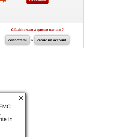
Già abbonato a questo trattato ?
connettersi
o
creare un account
i EMC
,
nte in