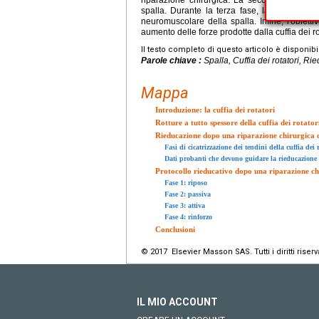
spalla. Durante la terza fase, la fase attiva,
neuromuscolare della spalla. Infine, l'obietti
aumento delle forze prodotte dalla cuffia dei rot
Il testo completo di questo articolo è disponibi
Parole chiave :
Spalla, Cuffia dei rotatori, R
Mappa
Introduzione: la cuffia dei rotatori
Rotture a tutto spessore della cuffia dei rotato
Rieducazione dopo una riparazione chirurgica del
Fasi di cicatrizzazione dei tendini della cuffia dei 
Dati probanti che devono guidare la rieducazione
Protocollo rieducativo dopo una riparazione chir
Fase 1: riposo
Fase 2: passiva
Fase 3: attiva
Fase 4: rinforzo
Conclusioni
© 2017 Elsevier Masson SAS. Tutti i diritti riserva
IL MIO ACCOUNT