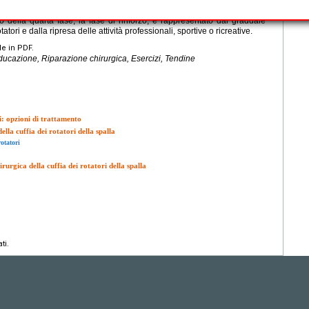
 l'obiettivo è il recupero dell'arco di movimento attivo e del controllo
vo della quarta fase, la fase di rinforzo, è rappresentato dal graduale
atori e dalla ripresa delle attività professionali, sportive o ricreative.
le in PDF.
ieducazione, Riparazione chirurgica, Esercizi, Tendine
ri: opzioni di trattamento
la cuffia dei rotatori della spalla
rotatori
urgica della cuffia dei rotatori della spalla
ti.