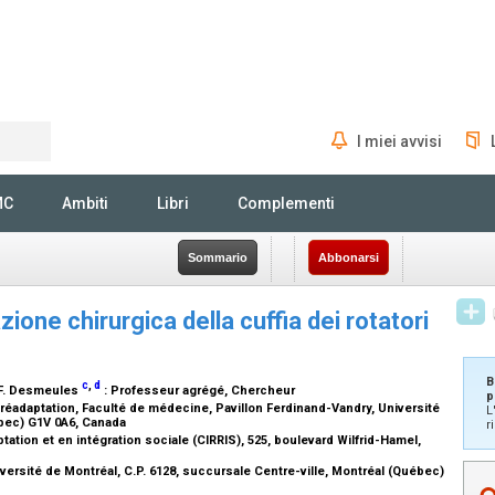
I miei avvisi
Rechercher
MC
Ambiti
Libri
Complementi
Sommario
Abbonarsi
zione chirurgica della cuffia dei rotatori
B
c
,
d
 F. Desmeules
:
Professeur agrégé, Chercheur
p
adaptation, Faculté de médecine, Pavillon Ferdinand-Vandry, Université
L
ébec) G1V 0A6, Canada
r
ation et en intégration sociale (CIRRIS), 525, boulevard Wilfrid-Hamel,
ersité de Montréal, C.P. 6128, succursale Centre-ville, Montréal (Québec)