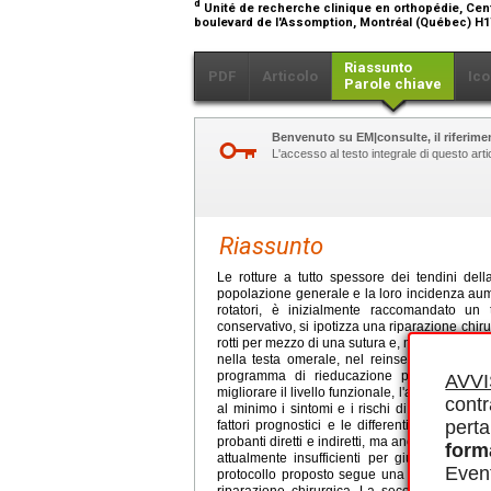
d
Unité de recherche clinique en orthopédie, Ce
boulevard de l'Assomption, Montréal (Québec) H
Riassunto
PDF
Articolo
Ico
Parole chiave
Benvenuto su EM|consulte, il riferimen
L'accesso al testo integrale di questo ar
Riassunto
Le rotture a tutto spessore dei tendini dell
popolazione generale e la loro incidenza aumen
rotatori, è inizialmente raccomandato un 
conservativo, si ipotizza una riparazione chiru
rotti per mezzo di una sutura e, nella situazione
nella testa omerale, nel reinserire i tendini 
programma di rieducazione postoperatoria. 
AVV
migliorare il livello funzionale, l'arco di mo
contr
al minimo i sintomi e i rischi di recidiva. Q
perta
fattori prognostici e le differenti opzioni te
probanti diretti e indiretti, ma anche dell'esp
form
attualmente insufficienti per giustificare tut
Event
protocollo proposto segue una progressione i
riparazione chirurgica. La seconda fase, la