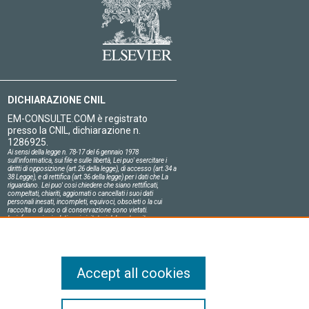
DICHIARAZIONE CNIL
EM-CONSULTE.COM è registrato
presso la CNIL, dichiarazione n.
1286925.
Ai sensi della legge n. 78-17 del 6 gennaio 1978
sull'informatica, sui file e sulle libertà, Lei puo' esercitare i
diritti di opposizione (art.26 della legge), di accesso (art.34 a
38 Legge), e di rettifica (art.36 della legge) per i dati che La
riguardano. Lei puo' cosi chiedere che siano rettificati,
compeltati, chiariti, aggiornati o cancellati i suoi dati
personali inesati, incompleti, equivoci, obsoleti o la cui
raccolta o di uso o di conservazione sono vietati.
Le informazioni relative ai visitatori del nostro sito,
compresa la loro identità, sono confidenziali.
Il responsabile del sito si impegna sull'onore a rispettare le
condizioni legali di confidenzialità applicabili in Francia e a
non divulgare tali informazioni a terzi.
Accept all cookies