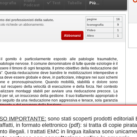
Video
nografia
Test
Tabelle
Più...
Podcast
pagine
16
to dei professionisti della salute.
ticolo richiede un abbonamento.
Iconografia
9
Video
1
Abbonarsi
Altro
1
, il gomito è particolarmente esposto alle patologie traumatiche,
atologie nervose. Il comune denominatore di tutte queste eziologie è il
ere il timore di ogni terapista. Il primo obiettivo della rieducazione del
ità”. Questa rieducazione deve bandire le mobilizzazioni intempestive e
essa deve essere globale e deve, in particolare, integrare nei suoi schemi
one e pronosupinazione. Quando mobilità, stabilità e dolore sono
e sul recupero della velocità di esecuzione e della forza. Nel contesto
realizzare montaggi stabili per avviare una rieducazione precoce. La
di per sé, un insuccesso della gestione. Il suo trattamento appropriato è
re seguito da una rieducazione non aggressiva e tenace, sola garanzia
imento e del recupero della funzione.
le in PDF.
ucazione, Tecniche analgesiche, Ergoterapia, Artroprotesi, Patologia
ISO IMPORTANTE:
sono stati scoperti prodotti editorial
a
affatti, in formato elettronico (pdf): si tratta di copie pirata
nto illegali. I trattati EMC in lingua italiana sono unicame