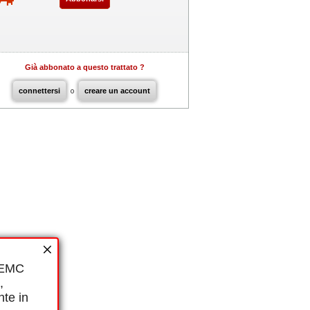
Già abbonato a questo trattato ?
connettersi
o
creare un account
i EMC
,
nte in