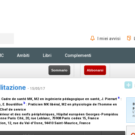
I miei avvisi
Rechercher
MC
Ambiti
Libri
Complementi
Sommario
Abbonarsi
ilitazione
- 15/05/17
a
:
Cadre de santé MK, M2 en ingénierie pédagogique en santé
, J. Pierrart
:
b
B
e
, E. Bourdillon
:
Praticien MK libéral, M2 en physiologie de l'homme en
p
Chef de service
L
périeur et des nerfs périphériques, Hôpital européen Georges-Pompidou
r
ne Paris Cité, 20, rue Leblanc, 75908 Paris cedex 15, France
ion, 12, rue du Val-d'Osne, 94410 Saint-Maurice, France