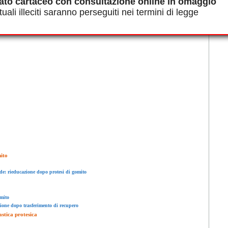
ato cartaceo con consultazione online in omaggio
uali illeciti saranno perseguiti nei termini di legge
erniera dell'arto superiore
ito
de: rieducazione dopo protesi di gomito
mito
azione dopo trasferimento di recupero
astica protesica