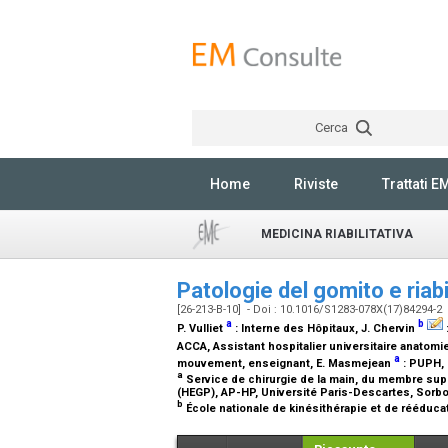
Cerca
Home
Riviste
Trattati E
MEDICINA RIABILITATIVA
Patologie del gomito e riab
[26-213-B-10] - Doi : 10.1016/S1283-078X(17)84294-2
a
b
P. Vulliet
:
Interne des Hôpitaux
, J. Chervin
ACCA, Assistant hospitalier universitaire anatomi
a
mouvement, enseignant
, E. Masmejean
:
PUPH, 
a
Service de chirurgie de la main, du membre su
(HEGP), AP-HP, Université Paris-Descartes, Sorbon
b
École nationale de kinésithérapie et de rééducat