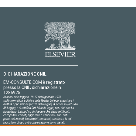
DICHIARAZIONE CNIL
EM-CONSULTE.COM è registrato
presso la CNIL, dichiarazione n.
1286925.
Ai sensi della legge n. 78-17 del 6 gennaio 1978
sull'informatica, sui file e sulle libertà, Lei puo' esercitare i
diritti di opposizione (art.26 della legge), di accesso (art.34 a
38 Legge), e di rettifica (art.36 della legge) per i dati che La
riguardano. Lei puo' cosi chiedere che siano rettificati,
compeltati, chiariti, aggiornati o cancellati i suoi dati
personali inesati, incompleti, equivoci, obsoleti o la cui
raccolta o di uso o di conservazione sono vietati.
Le informazioni relative ai visitatori del nostro sito,
compresa la loro identità, sono confidenziali.
Il responsabile del sito si impegna sull'onore a rispettare le