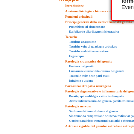
form
Introduzione
Event
Anatomofisiologia e biomeccanica del gomito: c
Funzioni principali
Principi generali della rieducazione del gomito
Prescrizione di rieducazione
Dal bilancio alla diagnosi fisioterapica
Tecniche
Tecniche analgesiche
Tecniche volte al guadagno articolare
Tecniche a obiettivo muscolare
Ergoterapia
Patologia traumatica del gomito
Frattura del gomito
Lussazione e instabilità cronica del gomito
Traumi e ferite delle parti molli
Infezione e ustione
Paraosteoartropatia neurogena
Patologie degenerative e infiammatorie del gom
Borsite, epicondilalgia e altre tendinopatie
Artrite infiammatoria del gomito, gomito reumatoi
Patologia nervosa
Sindrome del tunnel ulnare al gomito
Sindrome da compressione del nervo radiale al go
Gomito paralitico: trattamenti palliativi e rieduc
Artrosi e rigidità del gomito: artrolisi e artropl