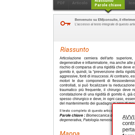
Riassunto
PDF
Articolo
Ico
Parole chiave
Benvenuto su EM|consulte, il riferimen
L'accesso al testo integrale di questo ar
Riassunto
Articolazione cerniera dell'arto superiore
degenerative e infiammatorie, ma anche alle p
rischio di comparsa di una rigidità che deve ess
gomito è, quindi, la “prevenzione della rigid
aggressive, fonti di insuccessi. Al contrario, 
motori le due componenti di flessoestensi
controllati, si può focalizzare la rieducazion
traumatico più frequente, il chirurgo deve 
constatazione di una rigidità di gomito è, già 
spesso chirurgico e deve, in ogni caso, esse
del mantenimento dei guadagni in arco di mov
Il testo completo di questo articolo è disponibi
Parole chiave :
Biomeccanica del gomito, Ried
AVV
degenerativa, Patologia nervosa, Tendinopati
contr
perta
Mappa