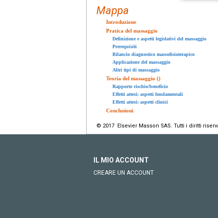
Mappa
Introduzione
Pratica del massaggio
Definizione e aspetti legislativi del massaggio
Prerequisiti
Bilancio diagnostico massofisioterapico
Applicazione del massaggio
Altri tipi di massaggio
Teoria del massaggio ()
Rapporto rischio/beneficio
Effetti attesi: aspetti fondamentali
Effetti attesi: aspetti clinici
Conclusioni
© 2017 Elsevier Masson SAS. Tutti i diritti riserva
IL MIO ACCOUNT
CREARE UN ACCOUNT