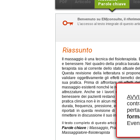
PDF
Articolo
Ico
Parole chiave
Benvenuto su EM|consulte, il riferimen
L'accesso al testo integrale di questo ar
Riassunto
Il massaggio è una tecnica del fisioterapista.
e benessere. Nel quadro della pratica basata 
terapista sia al corrente dello stato attuale d
Questa revisione della letteratura si propon
validare oggettivamente gli effetti benefici 
sua pratica. Prima di affrontare gli effetti 
massaggio esistenti nonché le regole di buona p
attrezzature. Anche se i lavori relativamente 
AVV
benessere dei pazienti restano frammentari e d
pratica clinica non è in alcun modo rimesso in 
contr
durata, frequenza, pressione, ecc.) illustrati ne
perta
riportati in questa revisione di merito, tes
rimettere in discussione il suo interesse nelle
form
Event
Il testo completo di questo articolo è disponibi
Parole chiave :
Massaggio, Pratica basata sul
Massaggiatore-fisioterapista