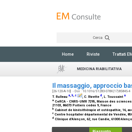
Cerca
Home
Riviste
Trattati E
MEDICINA RIABILITATIVA
Il massaggio, approccio ba
[26-120-A-10] - Doi : 10.1016/S1283-078X(17)85845-4
a
,
b
,
c
d
a
T. Rulleau
, C. Rivette
, L. Toussaint
a
CeRCA - CNRS-UMR 7295, Maison des sciences de
21103, 86073 Poitiers cedex 9, France
b
Cabinet de kinésithérapie et ostéopathie, 16, a
c
Centre hospitalier départemental de Vendée, 8
d
Clinique d'Alençon, 62, rue Candie, 61000 Alenç
Riassunto