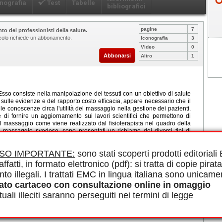
nografia
Test
Tabelle
bibliografici
pagine
7
to dei professionisti della salute.
ticolo richiede un abbonamento.
Iconografia
3
Video
0
Abbonarsi
Altro
1
 Esso consiste nella manipolazione dei tessuti con un obiettivo di salute
sulle evidenze e del rapporto costo efficacia, appare necessario che il
elle conoscenze circa l'utilità del massaggio nella gestione dei pazienti.
e di fornire un aggiornamento sui lavori scientifici che permettono di
del massaggio come viene realizzato dal fisioterapista nel quadro della
del massaggio svedese, sono presentati un richiamo dei diversi tipi di
ratica per la valutazione di un rapporto rischio/beneficio, l'igiene e le
recenti sull'interesse del massaggio in vari aspetti della salute e del
ISO IMPORTANTE:
sono stati scoperti prodotti editorial
anno, a volte, risultati inconsistenti, il suo beneficio nel quadro della
forse. Inoltre, la varietà degli approcci metodologici (tipo di massaggio,
affatti, in formato elettronico (pdf): si tratta di copie pirata
lla letteratura scientifica, probabilmente all'origine dei diversi risultati
nto illegali. I trattati EMC in lingua italiana sono unicame
timonia la necessità di proseguire le ricerche su questa pratica senza
 gestioni per il miglioramento della salute e del benessere dei pazienti.
ato cartaceo con consultazione online in omaggio
uali illeciti saranno perseguiti nei termini di legge
le in PDF.
le evidenze (
evidence-based practice
), Applicazione clinica,