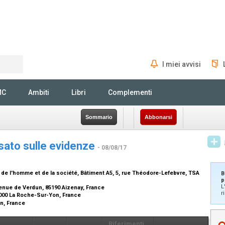
I miei avvisi
Rechercher
MC
Ambiti
Libri
Complementi
Sommario
Abbonarsi
sato sulle evidenze
- 08/08/17
 l'homme et de la société, Bâtiment A5, 5, rue Théodore-Lefebvre, TSA
B
p
L
venue de Verdun, 85190 Aizenay, France
r
5000 La Roche-Sur-Yon, France
on, France
Riferimenti