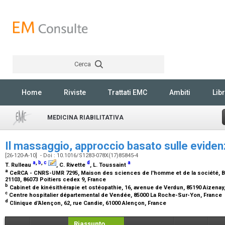
Cerca
Rechercher
Home
Riviste
Trattati EMC
Ambiti
Libr
MEDICINA RIABILITATIVA
Il massaggio, approccio basato sulle evide
[26-120-A-10] - Doi : 10.1016/S1283-078X(17)85845-4
a
,
b
,
c
d
a
T. Rulleau
, C. Rivette
, L. Toussaint
a
CeRCA - CNRS-UMR 7295, Maison des sciences de l'homme et de la société, Bâ
21103, 86073 Poitiers cedex 9, France
b
Cabinet de kinésithérapie et ostéopathie, 16, avenue de Verdun, 85190 Aizenay
c
Centre hospitalier départemental de Vendée, 85000 La Roche-Sur-Yon, France
d
Clinique d'Alençon, 62, rue Candie, 61000 Alençon, France
Riassunto