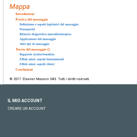
Mappa
Introduzione
Pratica del massaggio
Definizione e aspetti legislativi del massaggio
Prerequisiti
Bilancio diagnostico massofisioterapico
Applicazione del massaggio
Altri tipi di massaggio
Teoria del massaggio ()
Rapporto rischio/beneficio
Effetti attesi: aspetti fondamentali
Effetti attesi: aspetti clinici
Conclusioni
© 2017 Elsevier Masson SAS. Tutti i diritti riservati.
IL MIO ACCOUNT
CREARE UN ACCOUNT