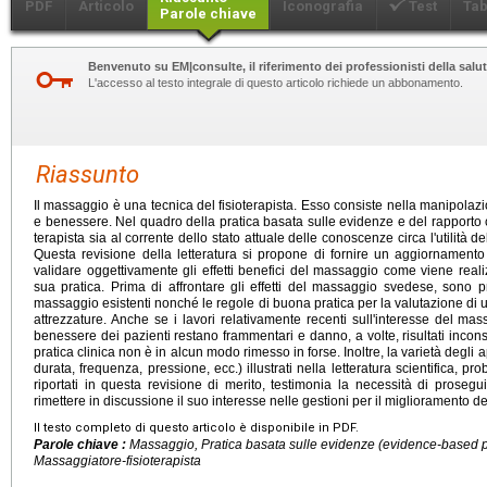
PDF
Articolo
Iconografia
Test
Tab
Parole chiave
Benvenuto su EM|consulte, il riferimento dei professionisti della salut
L'accesso al testo integrale di questo articolo richiede un abbonamento.
Riassunto
Il massaggio è una tecnica del fisioterapista. Esso consiste nella manipolazio
e benessere. Nel quadro della pratica basata sulle evidenze e del rapporto c
terapista sia al corrente dello stato attuale delle conoscenze circa l'utilità 
Questa revisione della letteratura si propone di fornire un aggiornamento 
validare oggettivamente gli effetti benefici del massaggio come viene realiz
sua pratica. Prima di affrontare gli effetti del massaggio svedese, sono pr
massaggio esistenti nonché le regole di buona pratica per la valutazione di un
attrezzature. Anche se i lavori relativamente recenti sull'interesse del mas
benessere dei pazienti restano frammentari e danno, a volte, risultati inconsi
pratica clinica non è in alcun modo rimesso in forse. Inoltre, la varietà degli
durata, frequenza, pressione, ecc.) illustrati nella letteratura scientifica, prob
riportati in questa revisione di merito, testimonia la necessità di proseg
rimettere in discussione il suo interesse nelle gestioni per il miglioramento d
Il testo completo di questo articolo è disponibile in PDF.
Parole chiave :
Massaggio, Pratica basata sulle evidenze (
evidence-based p
Massaggiatore-fisioterapista