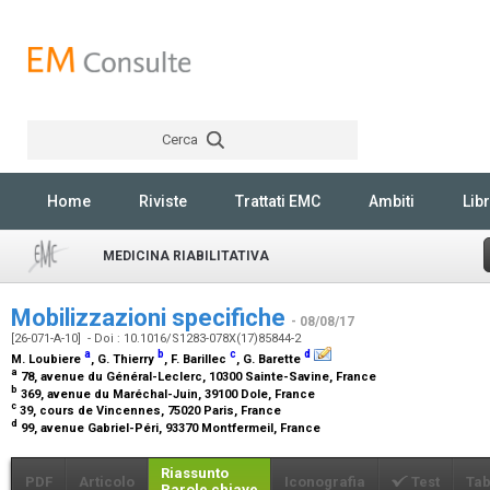
Cerca
Rechercher
Home
Riviste
Trattati EMC
Ambiti
Libr
MEDICINA RIABILITATIVA
Mobilizzazioni specifiche
- 08/08/17
[26-071-A-10] - Doi : 10.1016/S1283-078X(17)85844-2
a
b
c
d
M. Loubiere
, G. Thierry
, F. Barillec
, G. Barette
a
78, avenue du Général-Leclerc, 10300 Sainte-Savine, France
b
369, avenue du Maréchal-Juin, 39100 Dole, France
c
39, cours de Vincennes, 75020 Paris, France
d
99, avenue Gabriel-Péri, 93370 Montfermeil, France
Riassunto
PDF
Articolo
Iconografia
Test
Tab
Parole chiave