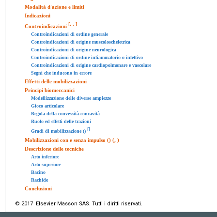
Modalità d'azione e limiti
Indicazioni
[
,
,
]
Controindicazioni
Controindicazioni di ordine generale
Controindicazioni di origine muscoloscheletrica
Controindicazioni di origine neurologica
Controindicazioni di ordine infiammatorio o infettivo
Controindicazioni di origine cardiopolmonare e vascolare
Segni che inducono in errore
Effetti delle mobilizzazioni
Principi biomeccanici
Modellizzazione delle diverse ampiezze
Gioco articolare
Regola della convessità-concavità
Ruolo ed effetti delle trazioni
[
]
Gradi di mobilizzazione ()
Mobilizzazioni con e senza impulso () (, )
Descrizione delle tecniche
Arto inferiore
Arto superiore
Bacino
Rachide
Conclusioni
© 2017 Elsevier Masson SAS. Tutti i diritti riservati.