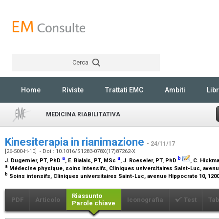
Cerca
Rechercher
Home
Riviste
Trattati EMC
Ambiti
Libr
MEDICINA RIABILITATIVA
Kinesiterapia in rianimazione
- 24/11/17
[26-500-H-10] - Doi : 10.1016/S1283-078X(17)87262-X
a
a
b
J. Dugernier,
PT, PhD
, E. Bialais,
PT, MSc
, J. Roeseler,
PT, PhD
, C. Hickm
a
Médecine physique, soins intensifs, Cliniques universitaires Saint-Luc, avenu
b
Soins intensifs, Cliniques universitaires Saint-Luc, avenue Hippocrate 10, 120
Riassunto
PDF
Articolo
Iconografia
Test
Tab
Parole chiave