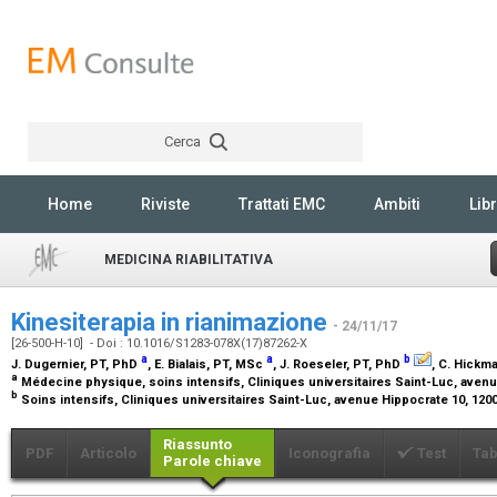
Cerca
Rechercher
Home
Riviste
Trattati EMC
Ambiti
Libr
MEDICINA RIABILITATIVA
Kinesiterapia in rianimazione
- 24/11/17
[26-500-H-10] - Doi : 10.1016/S1283-078X(17)87262-X
a
a
b
J. Dugernier,
PT, PhD
, E. Bialais,
PT, MSc
, J. Roeseler,
PT, PhD
, C. Hickm
a
Médecine physique, soins intensifs, Cliniques universitaires Saint-Luc, avenu
b
Soins intensifs, Cliniques universitaires Saint-Luc, avenue Hippocrate 10, 120
Riassunto
PDF
Articolo
Iconografia
Test
Tab
Parole chiave