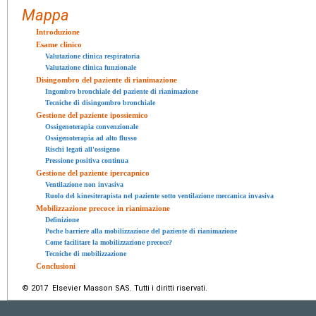
Mappa
Introduzione
Esame clinico
Valutazione clinica respiratoria
Valutazione clinica funzionale
Disingombro del paziente di rianimazione
Ingombro bronchiale del paziente di rianimazione
Tecniche di disingombro bronchiale
Gestione del paziente ipossiemico
Ossigenoterapia convenzionale
Ossigenoterapia ad alto flusso
Rischi legati all'ossigeno
Pressione positiva continua
Gestione del paziente ipercapnico
Ventilazione non invasiva
Ruolo del kinesiterapista nel paziente sotto ventilazione meccanica invasiva
Mobilizzazione precoce in rianimazione
Definizione
Poche barriere alla mobilizzazione del paziente di rianimazione
Come facilitare la mobilizzazione precoce?
Tecniche di mobilizzazione
Conclusioni
© 2017 Elsevier Masson SAS. Tutti i diritti riservati.