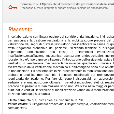
Benvenuto su EM|consulte, il riferimento dei professionisti della salut
L'accesso al testo integrale di questo articolo richiede un abbonamento.
Riassunto
In collaborazione con l'intera equipe del servizio di rianimazione, il kinesite
per assicurare la gestione respiratoria e la mobilizzazione precoce del pa
valutazione dei segni di distress respiratorio per identificare la causa di que
tratta l'ingombro bronchiale del paziente utilizzando tecniche di disin
espiratorio, rieducazione alla tosse) e strumentali (ventilazio
insufflazione/exsufflazione meccanica, aspirazione endotracheale). Inoltr
ipossiemico e/o ipercapnico attraverso l'introduzione dell'ossigenoterapia e
ventilatori in ventilazione meccanica tanto invasiva quanto non invasiva. I
svezzamento dalla ventilazione meccanica e dall'ossigeno sono due obiettivi
in rianimazione. Il kinesiterapista inizia precocemente la mobilizzazione del 
globale e analitico (per esempio, i muscoli respiratori) per promuover
respiratoria del paziente. Per fare ciò, sono indispensabili un approccio 
sedazione e una nutrizione ottimale. I benefici muscoloscheletrici, respir
precoce del paziente di rianimazione sono noti. Praticate nella maggior part
o intubati e ventilati, le tecniche di mobilizzazione vanno dalla mobilizzazio
paziente fuori dalla sua stanza.
Il testo completo di questo articolo è disponibile in PDF.
Parole chiave :
Disingombro bronchiale, Ossigenoterapia, Ventilazione mec
Rianimazione