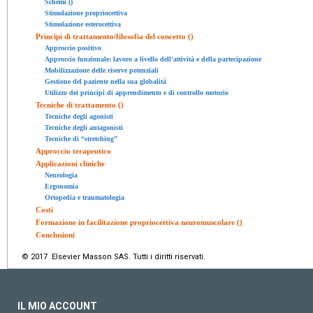
Schemi ()
Stimolazione propriocettiva
Stimolazione esterocettiva
Principi di trattamento/filosofia del concetto ()
Approccio positivo
Approccio funzionale: lavoro a livello dell'attività e della partecipazione
Mobilizzazione delle riserve potenziali
Gestione del paziente nella sua globalità
Utilizzo dei principi di apprendimento e di controllo motorio
Tecniche di trattamento ()
Tecniche degli agonisti
Tecniche degli antagonisti
Tecniche di “stretching”
Approccio terapeutico
Applicazioni cliniche
Neurologia
Ergonomia
Ortopedia e traumatologia
Costi
Formazione in facilitazione propriocettiva neuromuscolare ()
Conclusioni
© 2017 Elsevier Masson SAS. Tutti i diritti riservati.
IL MIO ACCOUNT