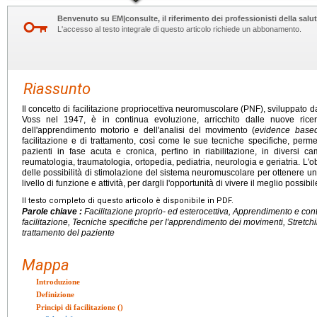
Benvenuto su EM|consulte, il riferimento dei professionisti della salut
L'accesso al testo integrale di questo articolo richiede un abbonamento.
Riassunto
Il concetto di facilitazione propriocettiva neuromuscolare (PNF), sviluppato dal
Voss nel 1947, è in continua evoluzione, arricchito dalle nuove rice
dell'apprendimento motorio e dell'analisi del movimento (
evidence based
facilitazione e di trattamento, così come le sue tecniche specifiche, permett
pazienti in fase acuta e cronica, perfino in riabilitazione, in diversi c
reumatologia, traumatologia, ortopedia, pediatria, neurologia e geriatria. L'ob
delle possibilità di stimolazione del sistema neuromuscolare per ottenere u
livello di funzione e attività, per dargli l'opportunità di vivere il meglio possibil
Il testo completo di questo articolo è disponibile in PDF.
Parole chiave :
Facilitazione proprio- ed esterocettiva, Apprendimento e contr
facilitazione, Tecniche specifiche per l'apprendimento dei movimenti, Stretc
trattamento del paziente
Mappa
Introduzione
Definizione
Principi di facilitazione ()