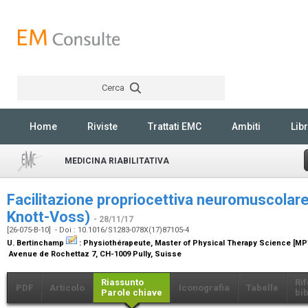
Cerca
Rechercher
Home
Riviste
Trattati EMC
Ambiti
Libr
MEDICINA RIABILITATIVA
Facilitazione propriocettiva neuromuscolar
Knott-Voss)
- 28/11/17
[26-075-B-10] - Doi : 10.1016/S1283-078X(17)87105-4
U. Bertinchamp
:
Physiothérapeute, Master of Physical Therapy Science [M
Avenue de Rochettaz 7, CH-1009 Pully, Suisse
Riassunto
Ri
PDF
Articolo
Iconografia
Tabelle
Parole chiave
bib