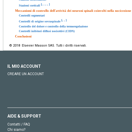
[
,
,
,
,
]
Stazioni corticali
Meccanismi di controllo dell'attività dei neuroni spinali coinvolti nella nocicezione
Controlli segmentari
[
,
,
]
Controlli di origine sovraspinale
Controllo del dolore e controllo della termoregolazione
Controlli inibitori diffusi nocicettivi (CIDN)
Conclusioni
© 2018 Elsevier Masson SAS. Tutti i diritti riservati.
IL MIO ACCOUNT
CREARE UN ACCOUNT
AIDE & SUPPORT
Contatti / FAQ
Chi siamo?