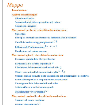
Mappa
Introduzione
Aspetti psicofisiologici
Stimolo nocicettivo
Sensazioni nocicettive e percezione del dolore
Sensazioni e reazioni
Meccanismi periferici coinvolti nella nocicezione
Nocicettori
Principali recettori che rivestono la membrana dei nocicettori
[
,
]
Canali del sodio voltaggio-dipendenti
[
,
,
,
,
,
,
,
]
Influenza dell'infiammazione
Conclusione sul primo neurone
Meccanismi spinali coinvolti nella nocicezione
Proiezioni spinali delle fibre periferiche
[
]
Particolarità del sistema trigeminale
Liberazione dei neuromediatori nel midollo ()
[
,
,
]
Triade: neuroni, cellule immunitarie e glia
()
Neuroni spinali coinvolti nella trasmissione dell'informazione nocicettiva
Sommazione spaziale e temporale delle informazioni
Convergenza delle informazioni nocicettive
Attività riflesse o trasferimento spinale
[
,
]
Trasferimento verso l'encefalo
Meccanismi cerebrali coinvolti nella nocicezione
Stazioni nel tronco encefalico
[
,
]
Stazioni diencefaliche