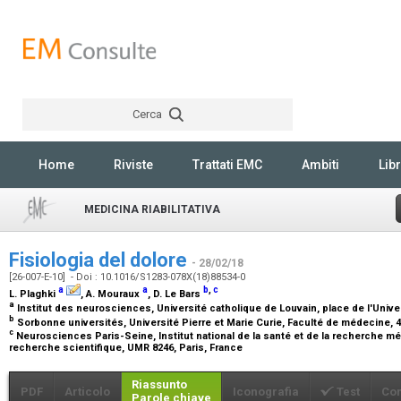
Cerca
Rechercher
Home
Riviste
Trattati EMC
Ambiti
Libr
MEDICINA RIABILITATIVA
Fisiologia del dolore
- 28/02/18
[26-007-E-10] - Doi : 10.1016/S1283-078X(18)88534-0
a
a
b
,
c
L. Plaghki
, A. Mouraux
, D. Le Bars
a
Institut des neurosciences, Université catholique de Louvain, place de l'Unive
b
Sorbonne universités, Université Pierre et Marie Curie, Faculté de médecine, 4
c
Neurosciences Paris-Seine, Institut national de la santé et de la recherche mé
recherche scientifique, UMR 8246, Paris, France
Riassunto
PDF
Articolo
Iconografia
Test
Co
Parole chiave