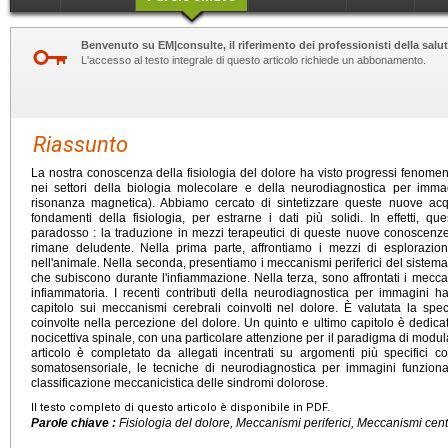
Benvenuto su EM|consulte, il riferimento dei professionisti della salut
L'accesso al testo integrale di questo articolo richiede un abbonamento.
Riassunto
La nostra conoscenza della fisiologia del dolore ha visto progressi fenomenal
nei settori della biologia molecolare e della neurodiagnostica per immag
risonanza magnetica). Abbiamo cercato di sintetizzare queste nuove acqui
fondamenti della fisiologia, per estrarne i dati più solidi. In effetti,
paradosso : la traduzione in mezzi terapeutici di queste nuove conoscenze
rimane deludente. Nella prima parte, affrontiamo i mezzi di esplorazio
nell'animale. Nella seconda, presentiamo i meccanismi periferici del sistema
che subiscono durante l'infiammazione. Nella terza, sono affrontati i meccan
infiammatoria. I recenti contributi della neurodiagnostica per immagini h
capitolo sui meccanismi cerebrali coinvolti nel dolore. È valutata la specif
coinvolte nella percezione del dolore. Un quinto e ultimo capitolo è dedicato
nocicettiva spinale, con una particolare attenzione per il paradigma di modu
articolo è completato da allegati incentrati su argomenti più specifici c
somatosensoriale, le tecniche di neurodiagnostica per immagini funzional
classificazione meccanicistica delle sindromi dolorose.
Il testo completo di questo articolo è disponibile in PDF.
Parole chiave :
Fisiologia del dolore, Meccanismi periferici, Meccanismi centr