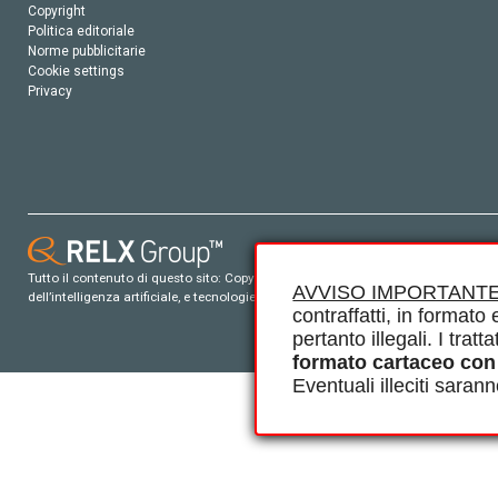
Copyright
Politica editoriale
Norme pubblicitarie
Cookie settings
Privacy
Tutto il contenuto di questo sito: Copyright © 2026 Elsevier, i suoi licenziatari e c
AVVISO IMPORTANTE
dell’intelligenza artificiale, e tecnologie simili. Per tutto il contenuto ‘open ac
contraffatti, in formato e
pertanto illegali. I tra
formato cartaceo con
Eventuali illeciti saran