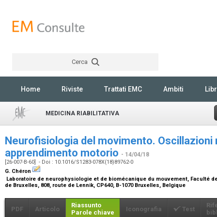
Cerca
Rechercher
Home
Riviste
Trattati EMC
Ambiti
Libr
MEDICINA RIABILITATIVA
Neurofisiologia del movimento. Oscillazioni 
apprendimento motorio
- 14/04/18
[26-007-B-60] - Doi : 10.1016/S1283-078X(18)89762-0
G. Chéron
Laboratoire de neurophysiologie et de biomécanique du mouvement, Faculté des 
de Bruxelles, 808, route de Lennik, CP640, B-1070 Bruxelles, Belgique
Riassunto
Rif
PDF
Articolo
Iconografia
Test
Parole chiave
bib