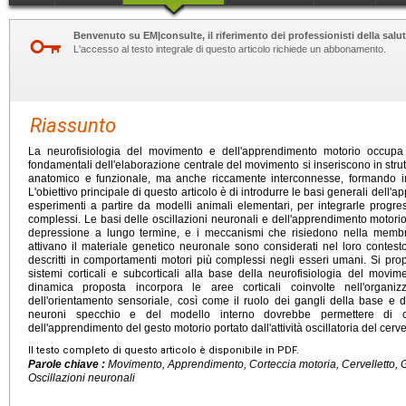
Benvenuto su EM|consulte, il riferimento dei professionisti della salut
L'accesso al testo integrale di questo articolo richiede un abbonamento.
Riassunto
La neurofisiologia del movimento e dell'apprendimento motorio occupa
fondamentali dell'elaborazione centrale del movimento si inseriscono in strut
anatomico e funzionale, ma anche riccamente interconnesse, formando in
L'obiettivo principale di questo articolo è di introdurre le basi generali dell'
esperimenti a partire da modelli animali elementari, per integrarle prog
complessi. Le basi delle oscillazioni neuronali e dell'apprendimento motori
depressione a lungo termine, e i meccanismi che risiedono nella memb
attivano il materiale genetico neuronale sono considerati nel loro contest
descritti in comportamenti motori più complessi negli esseri umani. Si pro
sistemi corticali e subcorticali alla base della neurofisiologia del movime
dinamica proposta incorpora le aree corticali coinvolte nell'organ
dell'orientamento sensoriale, così come il ruolo dei gangli della base e del
neuroni specchio e del modello interno dovrebbe permettere di c
dell'apprendimento del gesto motorio portato dall'attività oscillatoria del cerve
Il testo completo di questo articolo è disponibile in PDF.
Parole chiave :
Movimento, Apprendimento, Corteccia motoria, Cervelletto, G
Oscillazioni neuronali