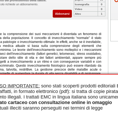
to dei professionisti della salute.
ticolo richiede un abbonamento.
Iconografia
0
Video
0
Abbonarsi
Altro
1
 e la comprensione dei suoi meccanismi è diventata un fenomeno di
ita della popolazione. Il concetto di invecchiamento “normale” è stato
 patologie o invecchiamento ottimale. In effetti, anche se è inevitabile,
rca medica attuale si basa sulla comprensione degli elementi che
 minima. Le teorie dell'invecchiamento sono molteplici e i meccanismi
seci dell'invecchiamento (fattori genetici, telomerasi, stress ossidativo,
ticolare dello stile di vita e dei fattori ambientali, appare sempre più
soggetti a invecchiamento a un ritmo e con conseguenze variabili e con
 incriminato. Questo invecchiamento fisiologico può essere ritardato da
a, talvolta, restrittive. La gestione precoce delle malattie acute o
rmette di aumentare la durata di vita senza disabilità e di prolungare,
le in PDF.
ISO IMPORTANTE:
sono stati scoperti prodotti editorial
idemiologia, Fattori genetici, Fattori ambientali
affatti, in formato elettronico (pdf): si tratta di copie pirata
nto illegali. I trattati EMC in lingua italiana sono unicame
ato cartaceo con consultazione online in omaggio
uali illeciti saranno perseguiti nei termini di legge
ll'età