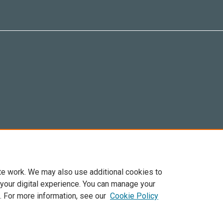
te work. We may also use additional cookies to
 your digital experience. You can manage your
. For more information, see our
Cookie Policy
Elsevier, i suoi licenziatari e contributori. Tutti i diritti sono riservati. Inclusi dirit
. Per tutto il contenuto ‘open access’ sono applicati i termini della licenza Creative C