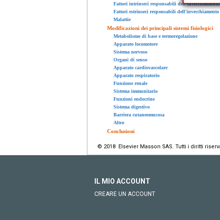
Fattori intrinseci responsabili dell'invecchiamento
Fattori estrinseci responsabili dell'invecchiamento
Malattie
Modificazioni dei principali sistemi fisiologici
Metabolismo di base e termoregolazione
Apparato locomotore
Sistema nervoso
Organi di senso
Apparato cardiovascolare
Apparato respiratorio
Funzione renale
Sistema immunitario
Funzioni endocrine
Sistema digestivo
Barriera cutaneomucosa
Altro
Conclusioni
© 2018 Elsevier Masson SAS. Tutti i diritti riserva
IL MIO ACCOUNT
CREARE UN ACCOUNT