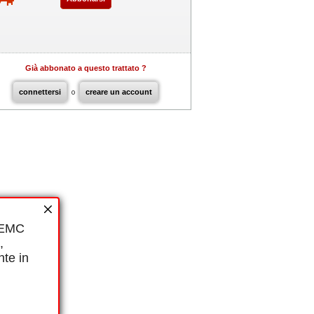
Già abbonato a questo trattato ?
connettersi
o
creare un account
i EMC
,
nte in