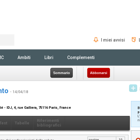
I miei avvisi
Rechercher
MC
Ambiti
Libri
Complementi
Sommario
Abbonarsi
ento
- 14/04/18
 - IDJ, 4, rue Galliera, 75116 Paris, France
B
p
L
Riferimenti
r
Test
Tabelle
bibliografici
pagine
10