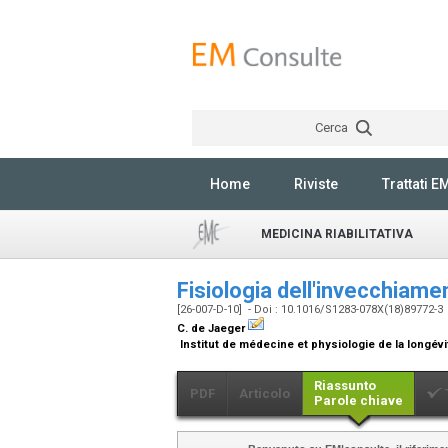
Cerca
Home
Riviste
Trattati E
MEDICINA RIABILITATIVA
Fisiologia dell'invecchiam
[26-007-D-10] - Doi : 10.1016/S1283-078X(18)89772-3
C. de Jaeger
Institut de médecine et physiologie de la longévité
Riassunto
PDF
Articolo
Parole chiave