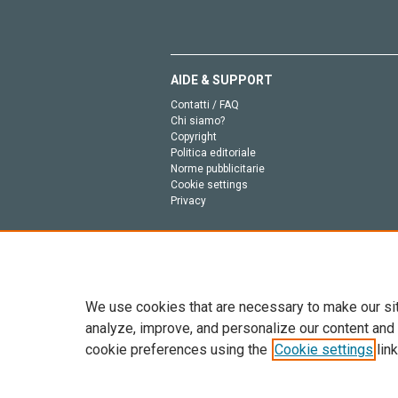
AIDE & SUPPORT
Contatti / FAQ
Chi siamo?
Copyright
Politica editoriale
Norme pubblicitarie
Cookie settings
Privacy
We use cookies that are necessary to make our si
analyze, improve, and personalize our content and
cookie preferences using the
Cookie settings
link
Tutto il contenuto di questo sito: Copyright © 2026 
dell’intelligenza artificiale, e tecnologie simili