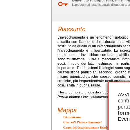
Benvenuto su EM|consulte, il riferimen
L'accesso al testo integrale di questo ar
Riassunto
L'invecchiamento è un fenomeno fisiologico
attualità con l'aumento della durata della v
sostituito da quello di un invecchiamento senza
l'invecchiamento è influenzabile. La rice
permettono di invecchiare con una disabilità
sono multifattoriali. Oltre ai meccanismi intrin
ecc.), il ruolo dei fattori estrinseci, in par
importante. Tutti i sistemi fisiologici sono 
caratteristiche particolari, secondo l'organo
misure igienicodietetiche spesso semplici, m
croniche, più frequentemente negli anziani, pe
così, la vita in buona salute.
Il testo completo di questo articolo è disponibi
AVV
Parole chiave :
Invecchiamento, Fisiologia, Ep
contr
perta
Mappa
form
Introduzione
Event
Che cos'è l'invecchiamento?
Cause del deterioramento fisiologico associato a