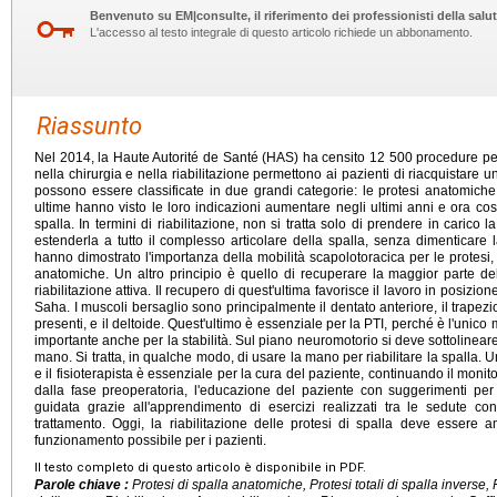
Benvenuto su EM|consulte, il riferimento dei professionisti della salut
L'accesso al testo integrale di questo articolo richiede un abbonamento.
Riassunto
Nel 2014, la Haute Autorité de Santé (HAS) ha censito 12 500 procedure per p
nella chirurgia e nella riabilitazione permettono ai pazienti di riacquistare u
possono essere classificate in due grandi categorie: le protesi anatomiche e
ultime hanno visto le loro indicazioni aumentare negli ultimi anni e ora cos
spalla. In termini di riabilitazione, non si tratta solo di prendere in carico
estenderla a tutto il complesso articolare della spalla, senza dimenticare l
hanno dimostrato l'importanza della mobilità scapolotoracica per le protesi,
anatomiche. Un altro principio è quello di recuperare la maggior parte del
riabilitazione attiva. Il recupero di quest'ultima favorisce il lavoro in posizi
Saha. I muscoli bersaglio sono principalmente il dentato anteriore, il trapezio
presenti, e il deltoide. Quest'ultimo è essenziale per la PTI, perché è l'unic
importante anche per la stabilità. Sul piano neuromotorio si deve sottolineare
mano. Si tratta, in qualche modo, di usare la mano per riabilitare la spalla. U
e il fisioterapista è essenziale per la cura del paziente, continuando il monito
dalla fase preoperatoria, l'educazione del paziente con suggerimenti per l
guidata grazie all'apprendimento di esercizi realizzati tra le sedute co
trattamento. Oggi, la riabilitazione delle protesi di spalla deve essere a
funzionamento possibile per i pazienti.
Il testo completo di questo articolo è disponibile in PDF.
Parole chiave :
Protesi di spalla anatomiche, Protesi totali di spalla inverse, 