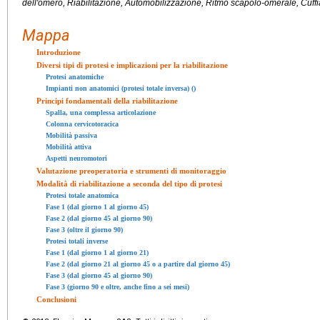
dell'omero, Riabilitazione, Automobilizzazione, Ritmo scapolo-omerale, Cuffia
Mappa
Introduzione
Diversi tipi di protesi e implicazioni per la riabilitazione
Protesi anatomiche
Impianti non anatomici (protesi totale inversa) ()
Principi fondamentali della riabilitazione
Spalla, una complessa articolazione
Colonna cervicotoracica
Mobilità passiva
Mobilità attiva
Aspetti neuromotori
Valutazione preoperatoria e strumenti di monitoraggio
Modalità di riabilitazione a seconda del tipo di protesi
Protesi totale anatomica
Fase 1 (dal giorno 1 al giorno 45)
Fase 2 (dal giorno 45 al giorno 90)
Fase 3 (oltre il giorno 90)
Protesi totali inverse
Fase 1 (dal giorno 1 al giorno 21)
Fase 2 (dal giorno 21 al giorno 45 o a partire dal giorno 45)
Fase 3 (dal giorno 45 al giorno 90)
Fase 3 (giorno 90 e oltre, anche fino a sei mesi)
Conclusioni