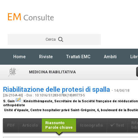
Cerca
Rechercher
Home
Riviste
Trattati EMC
Ambiti
Libr
MEDICINA RIABILITATIVA
Riabilitazione delle protesi di spalla
- 14/04/18
[26-210-A-40] - Doi : 10.1016/S1283-078X(18)89773-5
S. Gain
:
Kinésithérapeute, Secrétaire de la Société française de rééducation
orthopédiste
Unité d'épaule, Centre hospitalier privé Saint-Grégoire, 6, boulevard de la Bouti
Riassunto
Rif
PDF
Articolo
Iconografia
Test
Parole chiave
bib