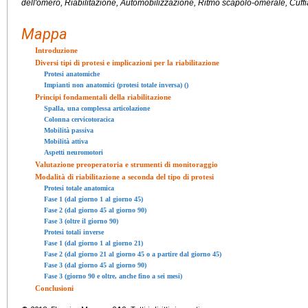
dell'omero, Riabilitazione, Automobilizzazione, Ritmo scapolo-omerale, Cuffia
Mappa
Introduzione
Diversi tipi di protesi e implicazioni per la riabilitazione
Protesi anatomiche
Impianti non anatomici (protesi totale inversa) ()
Principi fondamentali della riabilitazione
Spalla, una complessa articolazione
Colonna cervicotoracica
Mobilità passiva
Mobilità attiva
Aspetti neuromotori
Valutazione preoperatoria e strumenti di monitoraggio
Modalità di riabilitazione a seconda del tipo di protesi
Protesi totale anatomica
Fase 1 (dal giorno 1 al giorno 45)
Fase 2 (dal giorno 45 al giorno 90)
Fase 3 (oltre il giorno 90)
Protesi totali inverse
Fase 1 (dal giorno 1 al giorno 21)
Fase 2 (dal giorno 21 al giorno 45 o a partire dal giorno 45)
Fase 3 (dal giorno 45 al giorno 90)
Fase 3 (giorno 90 e oltre, anche fino a sei mesi)
Conclusioni