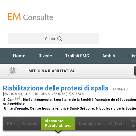
Cerca
Rechercher
Home
Riviste
Trattati EMC
Ambiti
Libr
MEDICINA RIABILITATIVA
Riabilitazione delle protesi di spalla
- 14/04/18
[26-210-A-40] - Doi : 10.1016/S1283-078X(18)89773-5
S. Gain
:
Kinésithérapeute, Secrétaire de la Société française de rééducation
orthopédiste
Unité d'épaule, Centre hospitalier privé Saint-Grégoire, 6, boulevard de la Bouti
Riassunto
Rif
PDF
Articolo
Iconografia
Test
Parole chiave
bib