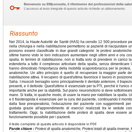
Benvenuto su EM|consulte, il riferimento dei professionisti della salut
L'accesso al testo integrale di questo articolo richiede un abbonamento.
Riassunto
Nel 2014, la Haute Autorité de Santé (HAS) ha censito 12 500 procedure per p
nella chirurgia e nella riabilitazione permettono ai pazienti di riacquistare u
possono essere classificate in due grandi categorie: le protesi anatomiche e
ultime hanno visto le loro indicazioni aumentare negli ultimi anni e ora cos
spalla. In termini di riabilitazione, non si tratta solo di prendere in carico
estenderla a tutto il complesso articolare della spalla, senza dimenticare l
hanno dimostrato l'importanza della mobilità scapolotoracica per le protesi,
anatomiche. Un altro principio è quello di recuperare la maggior parte del
riabilitazione attiva. Il recupero di quest'ultima favorisce il lavoro in posizi
Saha. I muscoli bersaglio sono principalmente il dentato anteriore, il trapezio
presenti, e il deltoide. Quest'ultimo è essenziale per la PTI, perché è l'unic
importante anche per la stabilità. Sul piano neuromotorio si deve sottolineare
mano. Si tratta, in qualche modo, di usare la mano per riabilitare la spalla. U
e il fisioterapista è essenziale per la cura del paziente, continuando il monito
dalla fase preoperatoria, l'educazione del paziente con suggerimenti per l
guidata grazie all'apprendimento di esercizi realizzati tra le sedute co
trattamento. Oggi, la riabilitazione delle protesi di spalla deve essere a
funzionamento possibile per i pazienti.
Il testo completo di questo articolo è disponibile in PDF.
Parole chiave :
Protesi di spalla anatomiche, Protesi totali di spalla inverse, 