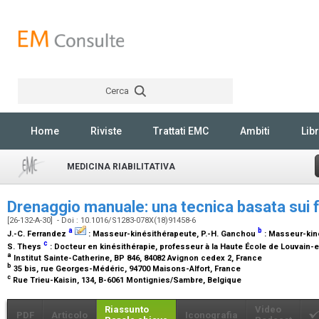
Cerca
Rechercher
Home
Riviste
Trattati EMC
Ambiti
Libr
MEDICINA RIABILITATIVA
Drenaggio manuale: una tecnica basata sui f
[26-132-A-30] - Doi : 10.1016/S1283-078X(18)91458-6
a
b
J.-C. Ferrandez
:
Masseur-kinésithérapeute
, P.-H. Ganchou
:
Masseur-kiné
c
S. Theys
:
Docteur en kinésithérapie, professeur à la Haute École de Louvain-
a
Institut Sainte-Catherine, BP 846, 84082 Avignon cedex 2, France
b
35 bis, rue Georges-Médéric, 94700 Maisons-Alfort, France
c
Rue Trieu-Kaisin, 134, B-6061 Montignies/Sambre, Belgique
Riassunto
Video
PDF
Articolo
Iconografia