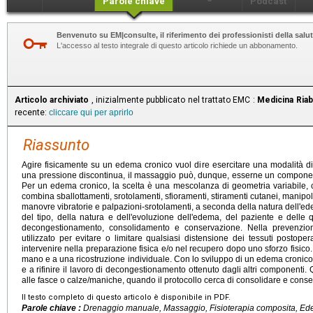
Parole chiave
Podcast
Benvenuto su EM|consulte, il riferimento dei professionisti della salut
L'accesso al testo integrale di questo articolo richiede un abbonamento.
Articolo archiviato
, inizialmente pubblicato nel trattato EMC :
Medicina Riabi
recente:
cliccare qui per aprirlo
Riassunto
Agire fisicamente su un edema cronico vuol dire esercitare una modalità di
una pressione discontinua, il massaggio può, dunque, esserne un componen
Per un edema cronico, la scelta è una mescolanza di geometria variabile,
combina sballottamenti, srotolamenti, sfioramenti, stiramenti cutanei, manipol
manovre vibratorie e palpazioni-srotolamenti, a seconda della natura dell'e
del tipo, della natura e dell'evoluzione dell'edema, del paziente e delle q
decongestionamento, consolidamento e conservazione. Nella prevenzion
utilizzato per evitare o limitare qualsiasi distensione dei tessuti postoper
intervenire nella preparazione fisica e/o nel recupero dopo uno sforzo fisico.
mano e a una ricostruzione individuale. Con lo sviluppo di un edema cronico,
e a rifinire il lavoro di decongestionamento ottenuto dagli altri componenti. 
alle fasce o calze/maniche, quando il protocollo cerca di consolidare e conser
Il testo completo di questo articolo è disponibile in PDF.
Parole chiave :
Drenaggio manuale, Massaggio, Fisioterapia composita, E