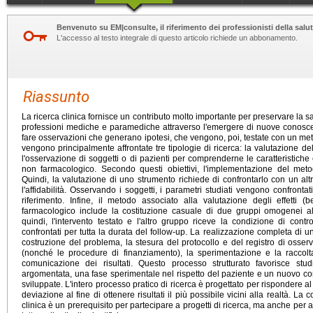
Benvenuto su EM|consulte, il riferimento dei professionisti della salut
L'accesso al testo integrale di questo articolo richiede un abbonamento.
Riassunto
La ricerca clinica fornisce un contributo molto importante per preservare la sa
professioni mediche e paramediche attraverso l'emergere di nuove conoscenz
fare osservazioni che generano ipotesi, che vengono, poi, testate con un metod
vengono principalmente affrontate tre tipologie di ricerca: la valutazione del
l'osservazione di soggetti o di pazienti per comprenderne le caratteristiche e
non farmacologico. Secondo questi obiettivi, l'implementazione del metodo
Quindi, la valutazione di uno strumento richiede di confrontarlo con un altr
l'affidabilità. Osservando i soggetti, i parametri studiati vengono confront
riferimento. Infine, il metodo associato alla valutazione degli effetti (
farmacologico include la costituzione casuale di due gruppi omogenei all
quindi, l'intervento testato e l'altro gruppo riceve la condizione di contr
confrontati per tutta la durata del follow-up. La realizzazione completa di 
costruzione del problema, la stesura del protocollo e del registro di osserv
(nonché le procedure di finanziamento), la sperimentazione e la raccolta
comunicazione dei risultati. Questo processo strutturato favorisce stu
argomentata, una fase sperimentale nel rispetto del paziente e un nuovo con
sviluppate. L'intero processo pratico di ricerca è progettato per rispondere al 
deviazione al fine di ottenere risultati il più possibile vicini alla realtà. La
clinica è un prerequisito per partecipare a progetti di ricerca, ma anche per av