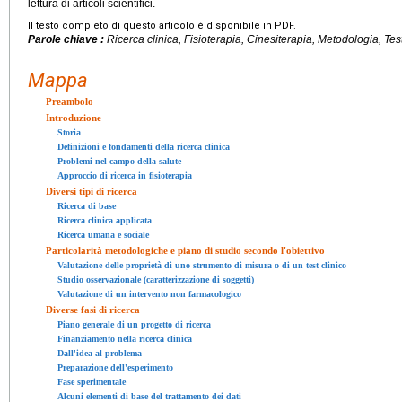
lettura di articoli scientifici.
Il testo completo di questo articolo è disponibile in PDF.
Parole chiave :
Ricerca clinica, Fisioterapia, Cinesiterapia, Metodologia, Tes
Mappa
Preambolo
Introduzione
Storia
Definizioni e fondamenti della ricerca clinica
Problemi nel campo della salute
Approccio di ricerca in fisioterapia
Diversi tipi di ricerca
Ricerca di base
Ricerca clinica applicata
Ricerca umana e sociale
Particolarità metodologiche e piano di studio secondo l'obiettivo
Valutazione delle proprietà di uno strumento di misura o di un test clinico
Studio osservazionale (caratterizzazione di soggetti)
Valutazione di un intervento non farmacologico
Diverse fasi di ricerca
Piano generale di un progetto di ricerca
Finanziamento nella ricerca clinica
Dall'idea al problema
Preparazione dell'esperimento
Fase sperimentale
Alcuni elementi di base del trattamento dei dati