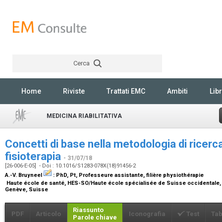
Cerca
Rechercher
Home
Riviste
Trattati EMC
Ambiti
Libr
MEDICINA RIABILITATIVA
Concetti di base nella metodologia di ricerca
fisioterapia
- 31/07/18
[26-006-E-05] - Doi : 10.1016/S1283-078X(18)91456-2
A.-V. Bruyneel
:
PhD, Pt, Professeure assistante, filière physiothérapie
Haute école de santé, HES-SO/Haute école spécialisée de Suisse occidentale, 
Genève, Suisse
Riassunto
PDF
Articolo
Iconografia
Test
Tab
Parole chiave