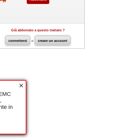
Già abbonato a questo trattato ?
connettersi
o
creare un account
i EMC
,
nte in