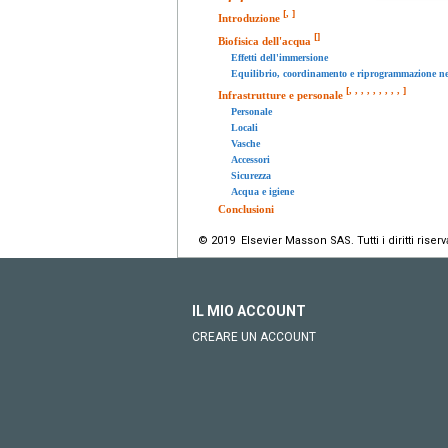
[
,
]
Introduzione
[
]
Biofisica dell'acqua
Effetti dell'immersione
Equilibrio, coordinamento e riprogrammazione n
[
,
,
,
,
,
,
,
,
,
]
Infrastrutture e personale
Personale
Locali
Vasche
Accessori
Sicurezza
Acqua e igiene
Conclusioni
© 2019 Elsevier Masson SAS. Tutti i diritti riserva
IL MIO ACCOUNT
CREARE UN ACCOUNT