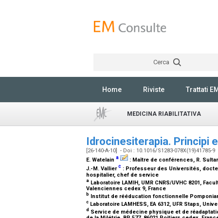
Cerca
Home
Riviste
Trattati E
MEDICINA RIABILITATIVA
Idrocinesiterapia. Principi 
[26-140-A-10] - Doi : 10.1016/S1283-078X(19)41785-9
a
E. Watelain
:
Maître de conférences
, R. Sult
c
J.-M. Vallier
:
Professeur des Universités, doct
hospitalier, chef de service
a
Laboratoire LAMIH, UMR CNRS/UVHC 8201, Faculté
Valenciennes cedex 9, France
b
Institut de rééducation fonctionnelle Pomponian
c
Laboratoire LAMHESS, EA 6312, UFR Staps, Univer
d
Service de médecine physique et de réadaptation,
de la Milétrie, BP 577, 86021 Poitiers cedex, Fran