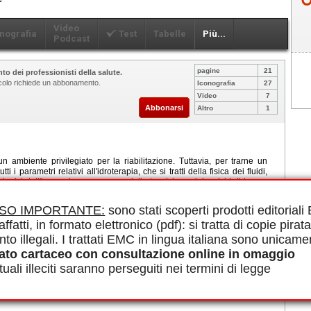
Video
nografia
Test
Tabelle
Più...
Podcast
pagine
21
to dei professionisti della salute.
ticolo richiede un abbonamento.
Iconografia
27
Video
7
Abbonarsi
Altro
1
n ambiente privilegiato per la riabilitazione. Tuttavia, per trarne un
 i parametri relativi all'idroterapia, che si tratti della fisica dei fluidi,
siologici dell'immersione o, ancora, delle tecniche e dei carichi di lavoro
ogettazione e la disposizione dei locali e delle vasche devono ricevere
i prevenzione, gestione del rischio di incidenti e monitoraggio fisico-
ISO IMPORTANTE:
sono stati scoperti prodotti editorial
à acquatiche a scopo terapeutico (AAST) portano a benefici nel contesto
affatti, in formato elettronico (pdf): si tratta di copie pirata
ogie, in particolare in reumatologia, geriatria, ortopedia, cardiologia e
o privilegiato di prevenzione e mantenimento fisico.
nto illegali. I trattati EMC in lingua italiana sono unicame
le in PDF.
ato cartaceo con consultazione online in omaggio
atica, Attività fisiche acquatiche adattate, Cinebalneoterapia, Nuoto
uali illeciti saranno perseguiti nei termini di legge