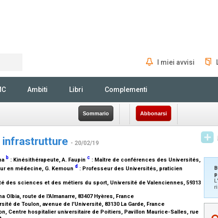
I miei avvisi
Rechercher
MC
Ambiti
Libri
Complementi
Sommario
Abbonarsi
e infrastrutture
- 20/02/19
b
c
ana
:
Kinésithérapeute
, A. Faupin
:
Maître de conférences des Universités
,
d
B
eur en médecine
, G. Kemoun
:
Professeur des Universités, praticien
p
L
 des sciences et des métiers du sport, Université de Valenciennes, 59313
r
a Olbia, route de l'Almanarre, 83407 Hyères, France
sité de Toulon, avenue de l'Université, 83130 La Garde, France
 Centre hospitalier universitaire de Poitiers, Pavillon Maurice-Salles, rue
ce