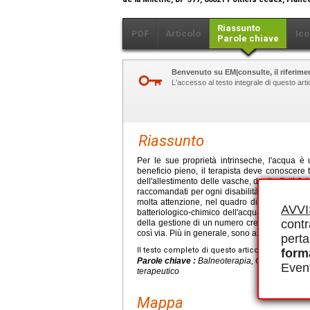
Riassunto
PDF
Articolo
Ico
Parole chiave
Benvenuto su EM|consulte, il riferimen
L'accesso al testo integrale di questo ar
Riassunto
Per le sue proprietà intrinseche, l'acqua è u
beneficio pieno, il terapista deve conoscere tutti
dell'allestimento delle vasche, degli effetti fi
raccomandati per ogni disabilità. Anche la pr
molta attenzione, nel quadro di una politica d
AVV
batteriologico-chimico dell'acqua. Le attivit
contr
della gestione di un numero crescente di patol
così via. Più in generale, sono anche un mezz
perta
Il testo completo di questo articolo è disponibi
form
Parole chiave :
Balneoterapia, Ginnastica acqu
Event
terapeutico
Mappa