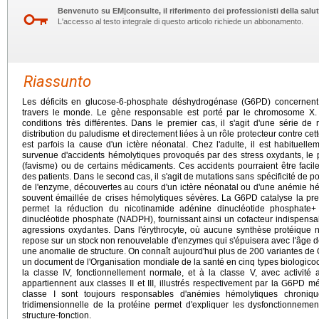
Benvenuto su EM|consulte, il riferimento dei professionisti della salut
L'accesso al testo integrale di questo articolo richiede un abbonamento.
Riassunto
Les déficits en glucose-6-phosphate déshydrogénase (G6PD) concernent
travers le monde. Le gène responsable est porté par le chromosome X.
conditions très différentes. Dans le premier cas, il s'agit d'une série d
distribution du paludisme et directement liées à un rôle protecteur contre cett
est parfois la cause d'un ictère néonatal. Chez l'adulte, il est habituelle
survenue d'accidents hémolytiques provoqués par des stress oxydants, le pl
(favisme) ou de certains médicaments. Ces accidents pourraient être faci
des patients. Dans le second cas, il s'agit de mutations sans spécificité de p
de l'enzyme, découvertes au cours d'un ictère néonatal ou d'une anémie h
souvent émaillée de crises hémolytiques sévères. La G6PD catalyse la pre
permet la réduction du nicotinamide adénine dinucléotide phosphate
dinucléotide phosphate (NADPH), fournissant ainsi un cofacteur indispensab
agressions oxydantes. Dans l'érythrocyte, où aucune synthèse protéique ne 
repose sur un stock non renouvelable d'enzymes qui s'épuisera avec l'âge de l
une anomalie de structure. On connaît aujourd'hui plus de 200 variantes 
un document de l'Organisation mondiale de la santé en cinq types biologicocli
la classe IV, fonctionnellement normale, et à la classe V, avec activité
appartiennent aux classes II et III, illustrés respectivement par la G6PD 
classe I sont toujours responsables d'anémies hémolytiques chroniq
tridimensionnelle de la protéine permet d'expliquer les dysfonctionneme
structure-fonction.