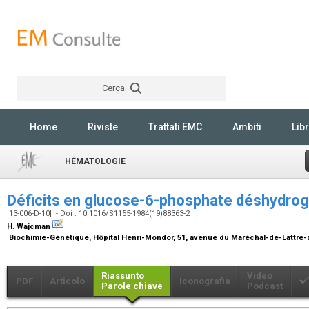
Cerca
Rechercher
Home
Riviste
Trattati EMC
Ambiti
Libr
HÉMATOLOGIE
Déficits en glucose-6-phosphate déshydr
[13-006-D-10] - Doi : 10.1016/S1155-1984(19)88363-2
H. Wajcman
Biochimie-Génétique, Hôpital Henri-Mondor, 51, avenue du Maréchal-de-Lattre-
Riassunto
Video
PDF
Articolo
Iconografia
Parole chiave
Podcast