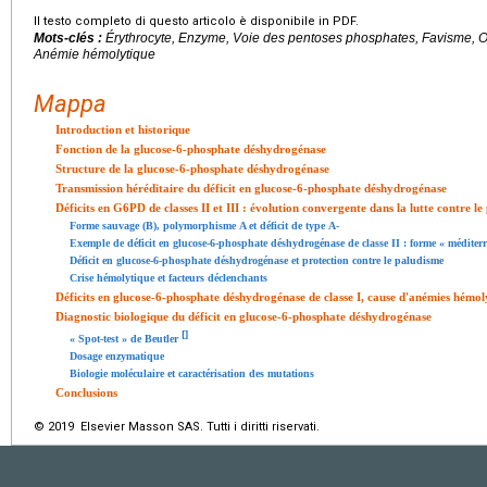
Il testo completo di questo articolo è disponibile in PDF.
Mots-clés :
Érythrocyte, Enzyme, Voie des pentoses phosphates, Favisme,
Anémie hémolytique
Mappa
Introduction et historique
Fonction de la glucose-6-phosphate déshydrogénase
Structure de la glucose-6-phosphate déshydrogénase
Transmission héréditaire du déficit en glucose-6-phosphate déshydrogénase
Déficits en G6PD de classes II et III : évolution convergente dans la lutte contre l
Forme sauvage (B), polymorphisme A et déficit de type A-
Exemple de déficit en glucose-6-phosphate déshydrogénase de classe II : forme « méditer
Déficit en glucose-6-phosphate déshydrogénase et protection contre le paludisme
Crise hémolytique et facteurs déclenchants
Déficits en glucose-6-phosphate déshydrogénase de classe I, cause d'anémies hémol
Diagnostic biologique du déficit en glucose-6-phosphate déshydrogénase
[
]
« Spot-test » de Beutler
Dosage enzymatique
Biologie moléculaire et caractérisation des mutations
Conclusions
© 2019 Elsevier Masson SAS. Tutti i diritti riservati.